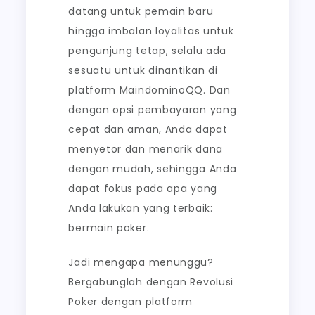
datang untuk pemain baru
hingga imbalan loyalitas untuk
pengunjung tetap, selalu ada
sesuatu untuk dinantikan di
platform MaindominoQQ. Dan
dengan opsi pembayaran yang
cepat dan aman, Anda dapat
menyetor dan menarik dana
dengan mudah, sehingga Anda
dapat fokus pada apa yang
Anda lakukan yang terbaik:
bermain poker.
Jadi mengapa menunggu?
Bergabunglah dengan Revolusi
Poker dengan platform