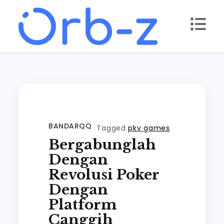
Skip
to
content
Cara Deposit Judi Online
Pelajari cara melakukan deposit judi online
menggunakan pulsa, OVO, DANA, GoPay, dan LinkAja
Pakai Pulsa, OVO, DANA,
untuk memudahkan transaksi Anda di berbagai situs
judi online.
GoPay, dan LinkAja
BANDARQQ
Tagged
pkv games
Bergabunglah
Dengan
Revolusi Poker
Dengan
Platform
Canggih