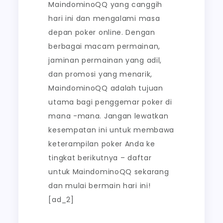
MaindominoQQ yang canggih
hari ini dan mengalami masa
depan poker online. Dengan
berbagai macam permainan,
jaminan permainan yang adil,
dan promosi yang menarik,
MaindominoQQ adalah tujuan
utama bagi penggemar poker di
mana -mana. Jangan lewatkan
kesempatan ini untuk membawa
keterampilan poker Anda ke
tingkat berikutnya – daftar
untuk MaindominoQQ sekarang
dan mulai bermain hari ini!
[ad_2]