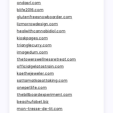
ondasrl.com
blife2016.com
glutenfreesnowboarder.com
lizmorrowdesign.com
healwithcannabidiol.com
kioskpages.com
trianglecurry.com
imagedum.com
thetowerswellnessretreat.com
officialgelatostrain.com
kaethejeweler.com
sattamatkasattaking.com
onepetlife.com
thebillboardexperiment.com
beachufabet.biz
mon-tresse-de-lit.com