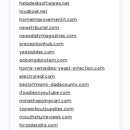
helpdesksoftwares.net
lovabowl.net
homeimprovementit.com
newstribunal.com
newsdailymagazines.com
preceptionhub.com
yeezislides.com
aobongdatotem.com
home-remedies-yeast-infection.com
electroreal.com
bestofmiami-dadecounty.com
ifoodieonyoutube.com
mineshoppingcart.com
topworkoutsupplies.com
mouthshutreviews.com
hirzadesalta.com