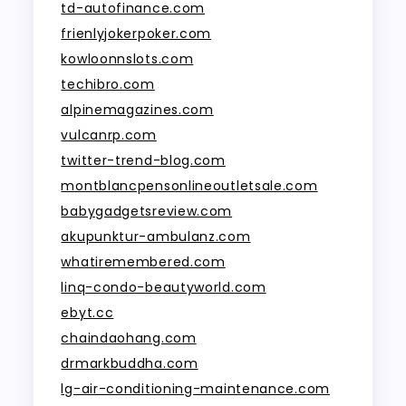
td-autofinance.com
frienlyjokerpoker.com
kowloonnslots.com
techibro.com
alpinemagazines.com
vulcanrp.com
twitter-trend-blog.com
montblancpensonlineoutletsale.com
babygadgetsreview.com
akupunktur-ambulanz.com
whatiremembered.com
linq-condo-beautyworld.com
ebyt.cc
chaindaohang.com
drmarkbuddha.com
lg-air-conditioning-maintenance.com