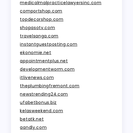
medicalmalpracticelawyersinc.com
comportshop.com
topdecorshop.com
shopasotv.com
travelsanga.com
instantguestposting.com
ekonomie.net
appointmentplus.net
developmentworm.com
itlivenews.com
theplumbingfremont.com
newstrending24.com
ufabetbonus.biz
kelasweekend.com
betatk.net
aandly.com