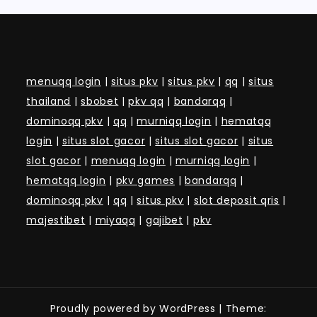
menuqq login
|
situs pkv
|
situs pkv
|
qq
|
situs
thailand
|
sbobet
|
pkv qq
|
bandarqq
|
dominoqq pkv
|
qq
|
murniqq login
|
hematqq
login
|
situs slot gacor
|
situs slot gacor
|
situs
slot gacor
|
menuqq login
|
murniqq login
|
hematqq login
|
pkv games
|
bandarqq
|
dominoqq pkv
|
qq
|
situs pkv
|
slot deposit qris
|
majestibet
|
miyaqq
|
gajibet
|
pkv
Proudly powered by WordPress
|
Theme: