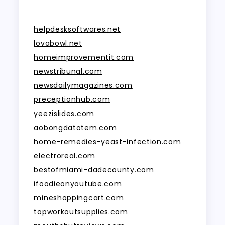
helpdesksoftwares.net
lovabowl.net
homeimprovementit.com
newstribunal.com
newsdailymagazines.com
preceptionhub.com
yeezislides.com
aobongdatotem.com
home-remedies-yeast-infection.com
electroreal.com
bestofmiami-dadecounty.com
ifoodieonyoutube.com
mineshoppingcart.com
topworkoutsupplies.com