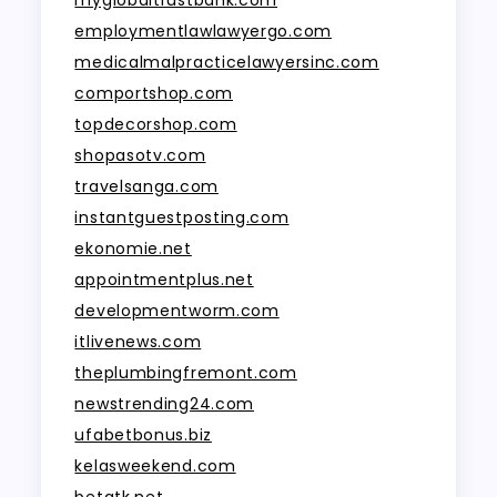
employmentlawlawyergo.com
medicalmalpracticelawyersinc.com
comportshop.com
topdecorshop.com
shopasotv.com
travelsanga.com
instantguestposting.com
ekonomie.net
appointmentplus.net
developmentworm.com
itlivenews.com
theplumbingfremont.com
newstrending24.com
ufabetbonus.biz
kelasweekend.com
betatk.net