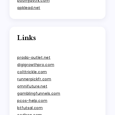
boomjavtrk.com
apklead.net
Links
prada-outlet.net
digigrowthpro.com
colttrickle.com
runnerpickfr.com
omnifuture.net
gamblingfunnels.com
pcos-help.com
btfutsal.com
codirop.com