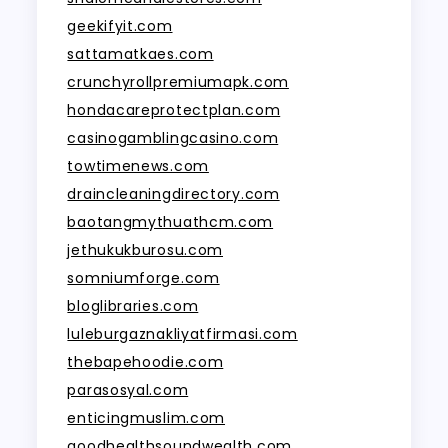
geekifyit.com
sattamatkaes.com
crunchyrollpremiumapk.com
hondacareprotectplan.com
casinogamblingcasino.com
towtimenews.com
draincleaningdirectory.com
baotangmythuathcm.com
jethukukburosu.com
somniumforge.com
bloglibraries.com
luleburgaznakliyatfirmasi.com
thebapehoodie.com
parasosyal.com
enticingmuslim.com
goodhealthsoundwealth.com