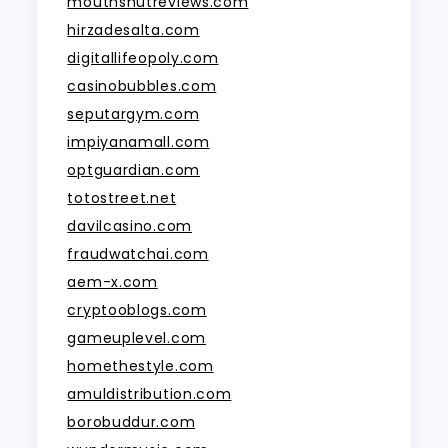
mouthshutreviews.com
hirzadesalta.com
digitallifeopoly.com
casinobubbles.com
seputargym.com
impiyanamall.com
optguardian.com
totostreet.net
davilcasino.com
fraudwatchai.com
aem-x.com
cryptooblogs.com
gameuplevel.com
homethestyle.com
amuldistribution.com
borobuddur.com