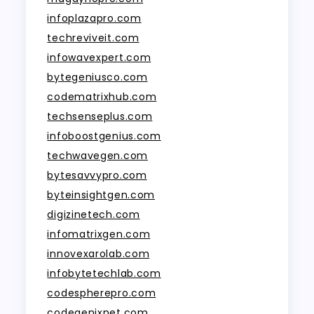
infoplazapro.com
techreviveit.com
infowavexpert.com
bytegeniusco.com
codematrixhub.com
techsenseplus.com
infoboostgenius.com
techwavegen.com
bytesavvypro.com
byteinsightgen.com
digizinetech.com
infomatrixgen.com
innovexarolab.com
infobytetechlab.com
codespherepro.com
codegenixnet.com