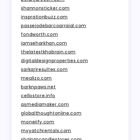
shannonsticker.com
insprationbuzz.com
passeiodebarcoarraial.com
fondworth.com
iamseharkhan.com
thelatestkhabrain.com
digitaldesignproperties.com
sarkariresultex.com
mealizo.com
barknpaws.net
cellostore.info
asmediamaker.com
globalthoughtonline.com
moneiify.com
myyatchrentals.com
shalomcandlestores.com