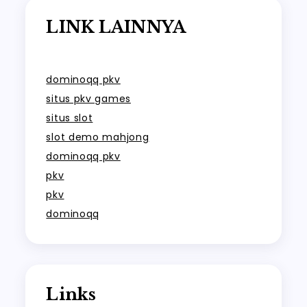
LINK LAINNYA
dominoqq pkv
situs pkv games
situs slot
slot demo mahjong
dominoqq pkv
pkv
pkv
dominoqq
Links