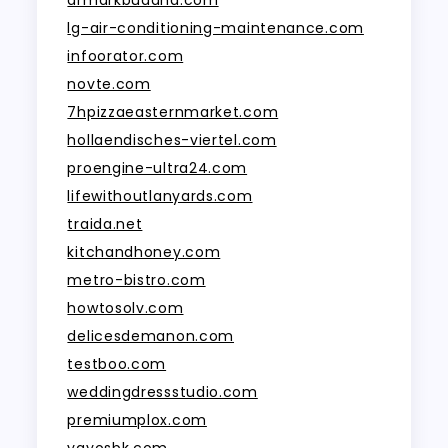
lg-air-conditioning-maintenance.com
infoorator.com
novte.com
7hpizzaeasternmarket.com
hollaendisches-viertel.com
proengine-ultra24.com
lifewithoutlanyards.com
traida.net
kitchandhoney.com
metro-bistro.com
howtosolv.com
delicesdemanon.com
testboo.com
weddingdressstudio.com
premiumplox.com
yayosbk.com