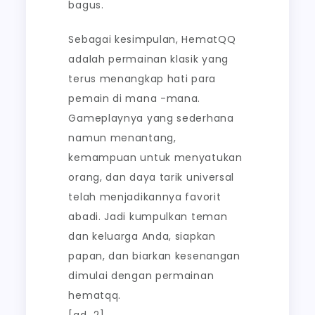
bagus.
Sebagai kesimpulan, HematQQ
adalah permainan klasik yang
terus menangkap hati para
pemain di mana -mana.
Gameplaynya yang sederhana
namun menantang,
kemampuan untuk menyatukan
orang, dan daya tarik universal
telah menjadikannya favorit
abadi. Jadi kumpulkan teman
dan keluarga Anda, siapkan
papan, dan biarkan kesenangan
dimulai dengan permainan
hematqq.
[ad_2]