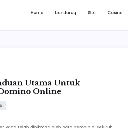
Home
bandarqq
Slot
Casino
ine Pakai Pulsa, OVO, DANA,
nggunakan pulsa, OVO, DANA, GoPay, dan LinkAja untuk memu
nduan Utama Untuk
Domino Online
r yang telah dinikmati oleh para pemain di seluruh