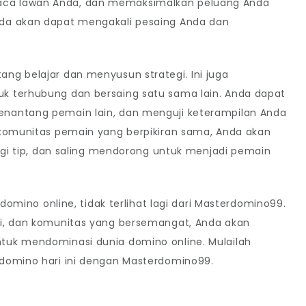
ca lawan Anda, dan memaksimalkan peluang Anda
da akan dapat mengakali pesaing Anda dan
ng belajar dan menyusun strategi. Ini juga
k terhubung dan bersaing satu sama lain. Anda dapat
nantang pemain lain, dan menguji keterampilan Anda
 komunitas pemain yang berpikiran sama, Anda akan
bagi tip, dan saling mendorong untuk menjadi pemain
 domino online, tidak terlihat lagi dari Masterdomino99.
li, dan komunitas yang bersemangat, Anda akan
tuk mendominasi dunia domino online. Mulailah
domino hari ini dengan Masterdomino99.