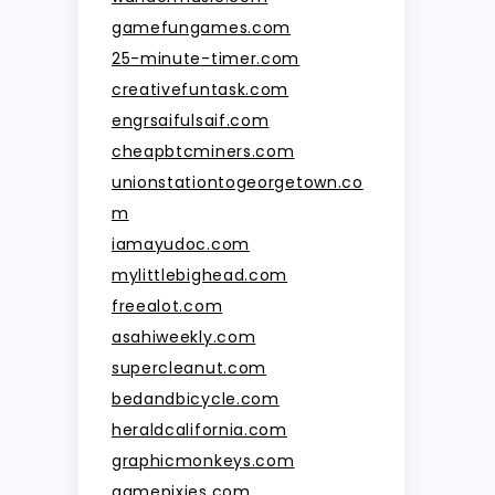
gamefungames.com
25-minute-timer.com
creativefuntask.com
engrsaifulsaif.com
cheapbtcminers.com
unionstationtogeorgetown.co
m
iamayudoc.com
mylittlebighead.com
freealot.com
asahiweekly.com
supercleanut.com
bedandbicycle.com
heraldcalifornia.com
graphicmonkeys.com
gamepixies.com