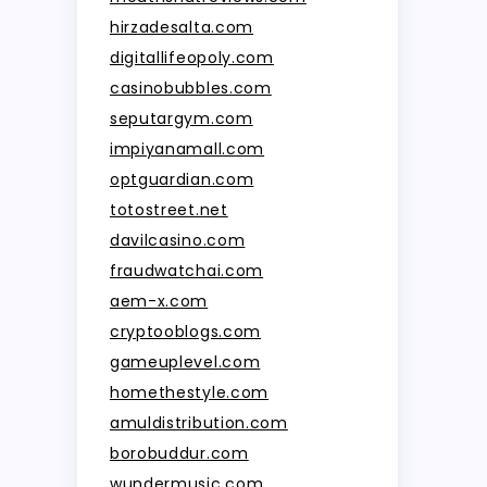
hirzadesalta.com
digitallifeopoly.com
casinobubbles.com
seputargym.com
impiyanamall.com
optguardian.com
totostreet.net
davilcasino.com
fraudwatchai.com
aem-x.com
cryptooblogs.com
gameuplevel.com
homethestyle.com
amuldistribution.com
borobuddur.com
wundermusic.com