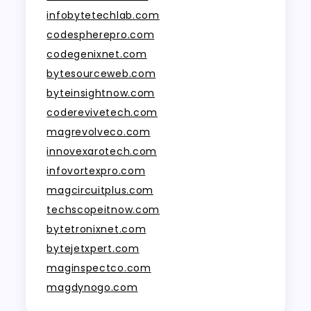
infobytetechlab.com
codespherepro.com
codegenixnet.com
bytesourceweb.com
byteinsightnow.com
coderevivetech.com
magrevolveco.com
innovexarotech.com
infovortexpro.com
magcircuitplus.com
techscopeitnow.com
bytetronixnet.com
bytejetxpert.com
maginspectco.com
magdynogo.com