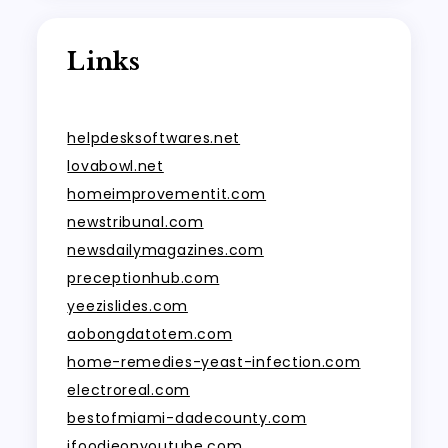
Links
helpdesksoftwares.net
lovabowl.net
homeimprovementit.com
newstribunal.com
newsdailymagazines.com
preceptionhub.com
yeezislides.com
aobongdatotem.com
home-remedies-yeast-infection.com
electroreal.com
bestofmiami-dadecounty.com
ifoodieonyoutube.com