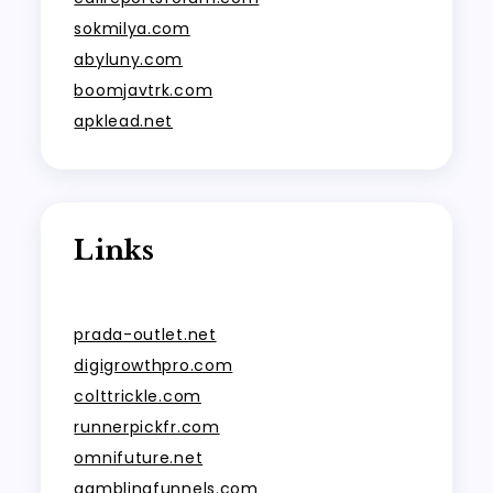
sokmilya.com
abyluny.com
boomjavtrk.com
apklead.net
Links
prada-outlet.net
digigrowthpro.com
colttrickle.com
runnerpickfr.com
omnifuture.net
gamblingfunnels.com