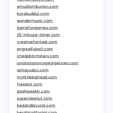
amuldistribution.com
borobuddur.com
wundermusic.com
gamefungames.com
25-minute-timer.com
creativefuntask.com
engrsaifulsaif.com
cheapbtcminers.com
unionstationtogeorgetown.com
iamayudoc.com
mylittlebighead.com
freealot.com
asahiweekly.com
supercleanut.com
bedandbicycle.com
heraldcalifornia.com