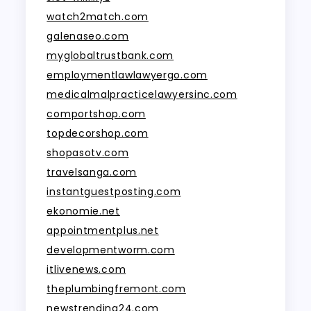
watch2match.com
galenaseo.com
myglobaltrustbank.com
employmentlawlawyergo.com
medicalmalpracticelawyersinc.com
comportshop.com
topdecorshop.com
shopasotv.com
travelsanga.com
instantguestposting.com
ekonomie.net
appointmentplus.net
developmentworm.com
itlivenews.com
theplumbingfremont.com
newstrending24.com