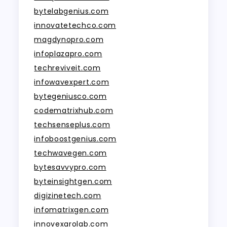
bytelabgenius.com
innovatetechco.com
magdynopro.com
infoplazapro.com
techreviveit.com
infowavexpert.com
bytegeniusco.com
codematrixhub.com
techsenseplus.com
infoboostgenius.com
techwavegen.com
bytesavvypro.com
byteinsightgen.com
digizinetech.com
infomatrixgen.com
innovexarolab.com