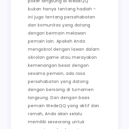
poker langsung di WedeQQ
bukan hanya tentang hadiah –
ini juga tentang persahabatan
dan komunitas yang datang
dengan bermain melawan
pemain lain. Apakah Anda
mengobrol dengan lawan dalam
obrolan game atau merayakan
kemenangan besar dengan
sesama pemain, ada rasa
persahabatan yang datang
dengan bersaing di turnamen
langsung. Dan dengan basis
pemain WedeQQ yang aktif dan
ramah, Anda akan selalu
memiliki seseorang untuk