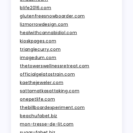
blife2016.com
glutenfreesnowboarder.com
lizmorrowdesign.com
healwithcannabidiol.com
kioskpages.com
trianglecurry.com
imagedum.com
thetowerswellnessretreat.com
officialgelatostrain.com
kaethejeweler.com
sattamatkasattaking.com
onepetlife.com
thebillboardexperiment.com
beachufabet.biz
mon-tresse-de-lit.com
sugarufabet.biz