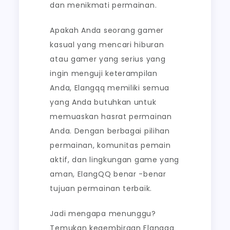
dan menikmati permainan.
Apakah Anda seorang gamer
kasual yang mencari hiburan
atau gamer yang serius yang
ingin menguji keterampilan
Anda, Elangqq memiliki semua
yang Anda butuhkan untuk
memuaskan hasrat permainan
Anda. Dengan berbagai pilihan
permainan, komunitas pemain
aktif, dan lingkungan game yang
aman, ElangQQ benar -benar
tujuan permainan terbaik.
Jadi mengapa menunggu?
Temukan kegembiraan Elangqq