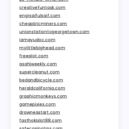
creativefuntask.com
engrsaifulsaif.com
cheapbtcminers.com
unionstationtogeorgetown.com
iamayudoc.com
mylittlebighead.com
freealot.com
asahiweekly.com
supercleanut.com
bedandbicycle.com
heraldcalifornia.com
graphicmonkeys.com
gamepixies.com
drawneastart.com
fasthokislot88.com
safecasinotips.com