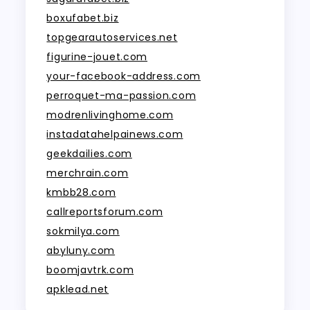
boxufabet.biz
topgearautoservices.net
figurine-jouet.com
your-facebook-address.com
perroquet-ma-passion.com
modrenlivinghome.com
instadatahelpainews.com
geekdailies.com
merchrain.com
kmbb28.com
callreportsforum.com
sokmilya.com
abyluny.com
boomjavtrk.com
apklead.net