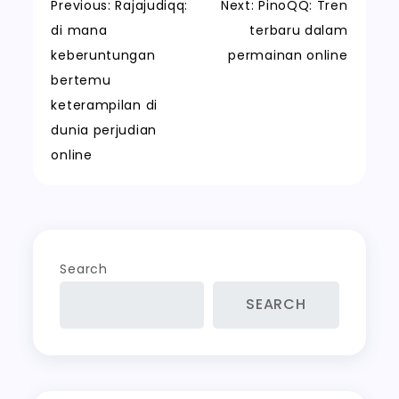
Post
Previous:
Rajajudiqq:
Next:
PinoQQ: Tren
di mana
terbaru dalam
navigation
keberuntungan
permainan online
bertemu
keterampilan di
dunia perjudian
online
Search
SEARCH