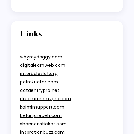
Links
whymydoggy.com
digitalearnweb.com
interbolaslot.org
palmkuafor.com
dataentrypro.net
dreamrummypro.com
kaiminsupport.com
belanjareceh.com
shannonsticker.com
insprationbuzz.com