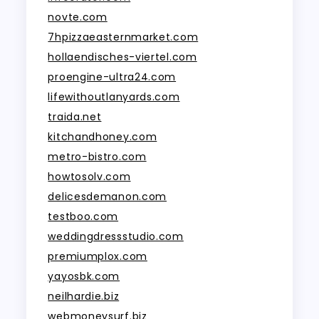
novte.com
7hpizzaeasternmarket.com
hollaendisches-viertel.com
proengine-ultra24.com
lifewithoutlanyards.com
traida.net
kitchandhoney.com
metro-bistro.com
howtosolv.com
delicesdemanon.com
testboo.com
weddingdressstudio.com
premiumplox.com
yayosbk.com
neilhardie.biz
webmoneysurf.biz