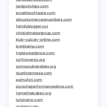
jackpotchips.com
proelitesoftware.com
allcustomercarenumbers.com
familyblogger.xyz
chrisjohnslawgroup.com
klub-vulcan-online.com
breitkamp.com
tripleyresidence.com
softtorrents.org
somosvulnerables.org
duatloterrassa.com
pamufon.com
porscheperformancedrive.com
tamethekraken.org
lutzinator.com
ondasrl.com