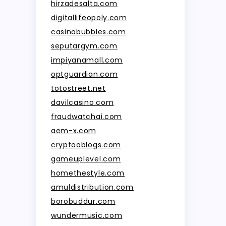
hirzadesalta.com
digitallifeopoly.com
casinobubbles.com
seputargym.com
impiyanamall.com
optguardian.com
totostreet.net
davilcasino.com
fraudwatchai.com
aem-x.com
cryptooblogs.com
gameuplevel.com
homethestyle.com
amuldistribution.com
borobuddur.com
wundermusic.com