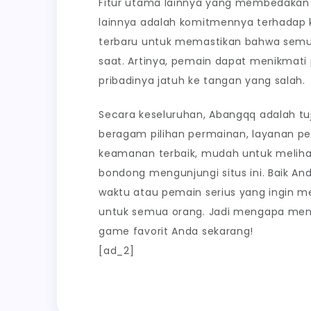
Fitur utama lainnya yang membedakan
lainnya adalah komitmennya terhadap k
terbaru untuk memastikan bahwa semua
saat. Artinya, pemain dapat menikmati 
pribadinya jatuh ke tangan yang salah.
Secara keseluruhan, Abangqq adalah tu
beragam pilihan permainan, layanan pe
keamanan terbaik, mudah untuk melih
bondong mengunjungi situs ini. Baik A
waktu atau pemain serius yang ingin m
untuk semua orang. Jadi mengapa menu
game favorit Anda sekarang!
[ad_2]