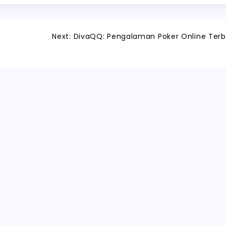
Next:
DivaQQ: Pengalaman Poker Online Terb