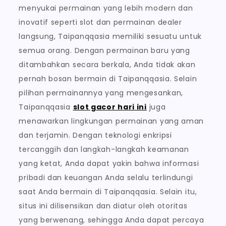
menyukai permainan yang lebih modern dan
inovatif seperti slot dan permainan dealer
langsung, Taipanqqasia memiliki sesuatu untuk
semua orang. Dengan permainan baru yang
ditambahkan secara berkala, Anda tidak akan
pernah bosan bermain di Taipanqqasia. Selain
pilihan permainannya yang mengesankan,
Taipanqqasia
slot gacor hari ini
juga
menawarkan lingkungan permainan yang aman
dan terjamin. Dengan teknologi enkripsi
tercanggih dan langkah-langkah keamanan
yang ketat, Anda dapat yakin bahwa informasi
pribadi dan keuangan Anda selalu terlindungi
saat Anda bermain di Taipanqqasia. Selain itu,
situs ini dilisensikan dan diatur oleh otoritas
yang berwenang, sehingga Anda dapat percaya