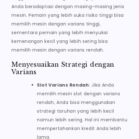
Anda beradaptasi dengan masing-masing jenis
mesin. Pemain yang lebih suka risiko tinggi bisa
memilih mesin dengan varians tinggi,
sementara pemain yang lebih menyukai
kemenangan kecil yang lebih sering bisa
memilih mesin dengan varians rendah.
Menyesuaikan Strategi dengan
Varians
Slot Varians Rendah
: Jika Anda
memilih mesin slot dengan varians
rendah, Anda bisa menggunakan
strategi taruhan yang lebih kecil
namun lebih sering. Hal ini membantu
mempertahankan kredit Anda lebih
lama.