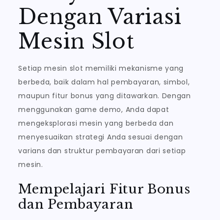
Dengan Variasi
Mesin Slot
Setiap mesin slot memiliki mekanisme yang
berbeda, baik dalam hal pembayaran, simbol,
maupun fitur bonus yang ditawarkan. Dengan
menggunakan game demo, Anda dapat
mengeksplorasi mesin yang berbeda dan
menyesuaikan strategi Anda sesuai dengan
varians dan struktur pembayaran dari setiap
mesin.
Mempelajari Fitur Bonus
dan Pembayaran