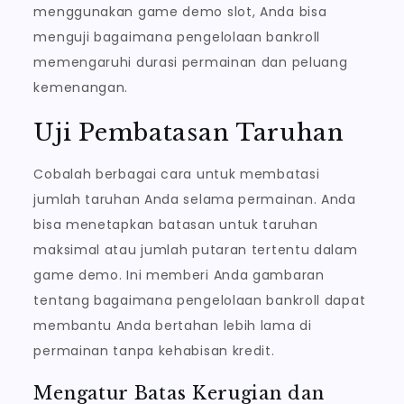
menggunakan game demo slot, Anda bisa
menguji bagaimana pengelolaan bankroll
memengaruhi durasi permainan dan peluang
kemenangan.
Uji Pembatasan Taruhan
Cobalah berbagai cara untuk membatasi
jumlah taruhan Anda selama permainan. Anda
bisa menetapkan batasan untuk taruhan
maksimal atau jumlah putaran tertentu dalam
game demo. Ini memberi Anda gambaran
tentang bagaimana pengelolaan bankroll dapat
membantu Anda bertahan lebih lama di
permainan tanpa kehabisan kredit.
Mengatur Batas Kerugian dan