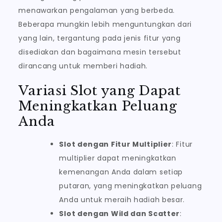
menawarkan pengalaman yang berbeda.
Beberapa mungkin lebih menguntungkan dari
yang lain, tergantung pada jenis fitur yang
disediakan dan bagaimana mesin tersebut
dirancang untuk memberi hadiah.
Variasi Slot yang Dapat
Meningkatkan Peluang
Anda
Slot dengan Fitur Multiplier
: Fitur
multiplier dapat meningkatkan
kemenangan Anda dalam setiap
putaran, yang meningkatkan peluang
Anda untuk meraih hadiah besar.
Slot dengan Wild dan Scatter
: