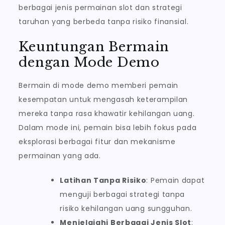
berbagai jenis permainan slot dan strategi
taruhan yang berbeda tanpa risiko finansial.
Keuntungan Bermain
dengan Mode Demo
Bermain di mode demo memberi pemain
kesempatan untuk mengasah keterampilan
mereka tanpa rasa khawatir kehilangan uang.
Dalam mode ini, pemain bisa lebih fokus pada
eksplorasi berbagai fitur dan mekanisme
permainan yang ada.
Latihan Tanpa Risiko
: Pemain dapat
menguji berbagai strategi tanpa
risiko kehilangan uang sungguhan.
Menjelajahi Berbagai Jenis Slot
: