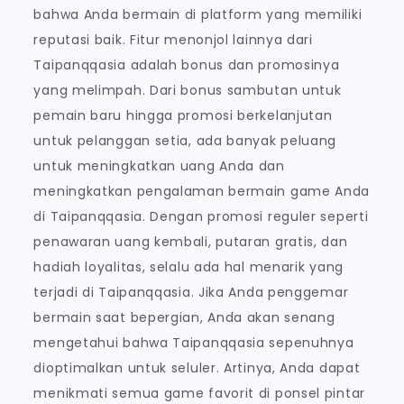
bahwa Anda bermain di platform yang memiliki
reputasi baik. Fitur menonjol lainnya dari
Taipanqqasia adalah bonus dan promosinya
yang melimpah. Dari bonus sambutan untuk
pemain baru hingga promosi berkelanjutan
untuk pelanggan setia, ada banyak peluang
untuk meningkatkan uang Anda dan
meningkatkan pengalaman bermain game Anda
di Taipanqqasia. Dengan promosi reguler seperti
penawaran uang kembali, putaran gratis, dan
hadiah loyalitas, selalu ada hal menarik yang
terjadi di Taipanqqasia. Jika Anda penggemar
bermain saat bepergian, Anda akan senang
mengetahui bahwa Taipanqqasia sepenuhnya
dioptimalkan untuk seluler. Artinya, Anda dapat
menikmati semua game favorit di ponsel pintar