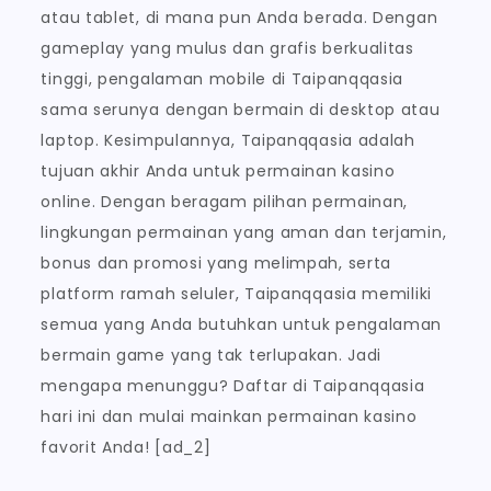
atau tablet, di mana pun Anda berada. Dengan
gameplay yang mulus dan grafis berkualitas
tinggi, pengalaman mobile di Taipanqqasia
sama serunya dengan bermain di desktop atau
laptop. Kesimpulannya, Taipanqqasia adalah
tujuan akhir Anda untuk permainan kasino
online. Dengan beragam pilihan permainan,
lingkungan permainan yang aman dan terjamin,
bonus dan promosi yang melimpah, serta
platform ramah seluler, Taipanqqasia memiliki
semua yang Anda butuhkan untuk pengalaman
bermain game yang tak terlupakan. Jadi
mengapa menunggu? Daftar di Taipanqqasia
hari ini dan mulai mainkan permainan kasino
favorit Anda! [ad_2]