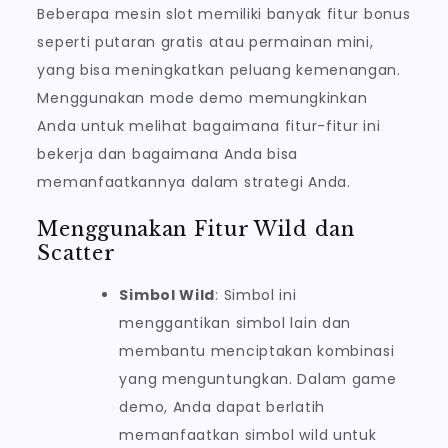
Beberapa mesin slot memiliki banyak fitur bonus
seperti putaran gratis atau permainan mini,
yang bisa meningkatkan peluang kemenangan.
Menggunakan mode demo memungkinkan
Anda untuk melihat bagaimana fitur-fitur ini
bekerja dan bagaimana Anda bisa
memanfaatkannya dalam strategi Anda.
Menggunakan Fitur Wild dan
Scatter
Simbol Wild
: Simbol ini
menggantikan simbol lain dan
membantu menciptakan kombinasi
yang menguntungkan. Dalam game
demo, Anda dapat berlatih
memanfaatkan simbol wild untuk