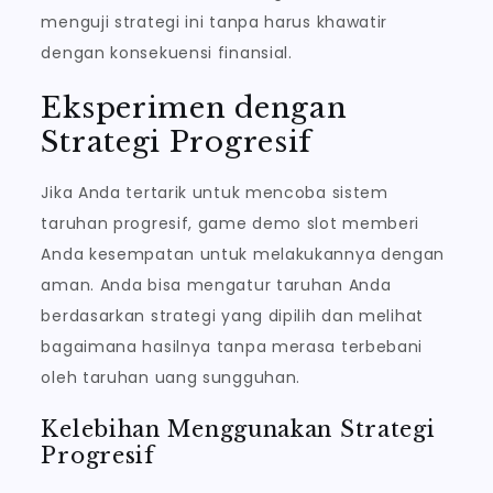
menguji strategi ini tanpa harus khawatir
dengan konsekuensi finansial.
Eksperimen dengan
Strategi Progresif
Jika Anda tertarik untuk mencoba sistem
taruhan progresif, game demo slot memberi
Anda kesempatan untuk melakukannya dengan
aman. Anda bisa mengatur taruhan Anda
berdasarkan strategi yang dipilih dan melihat
bagaimana hasilnya tanpa merasa terbebani
oleh taruhan uang sungguhan.
Kelebihan Menggunakan Strategi
Progresif