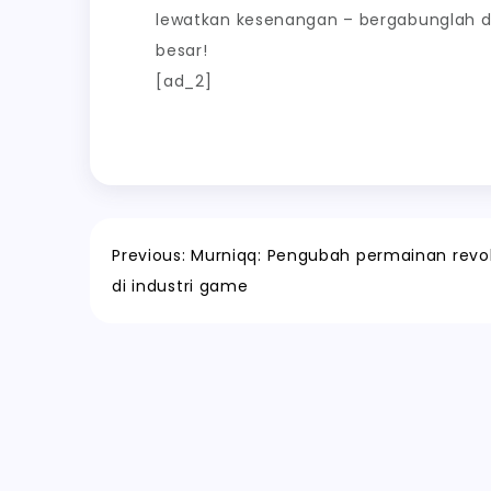
lewatkan kesenangan – bergabunglah 
besar!
[ad_2]
Post
Previous:
Murniqq: Pengubah permainan revo
di industri game
navigation