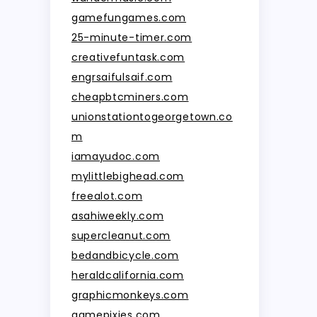
gamefungames.com
25-minute-timer.com
creativefuntask.com
engrsaifulsaif.com
cheapbtcminers.com
unionstationtogeorgetown.co
m
iamayudoc.com
mylittlebighead.com
freealot.com
asahiweekly.com
supercleanut.com
bedandbicycle.com
heraldcalifornia.com
graphicmonkeys.com
gamepixies.com