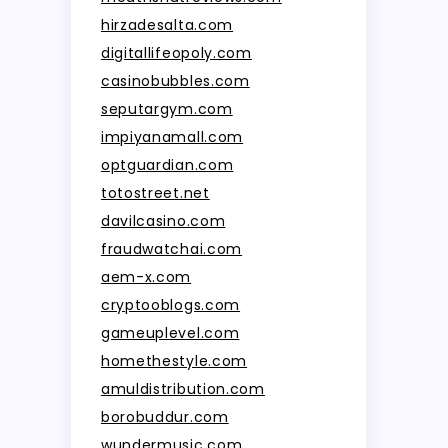
hirzadesalta.com
digitallifeopoly.com
casinobubbles.com
seputargym.com
impiyanamall.com
optguardian.com
totostreet.net
davilcasino.com
fraudwatchai.com
aem-x.com
cryptooblogs.com
gameuplevel.com
homethestyle.com
amuldistribution.com
borobuddur.com
wundermusic.com