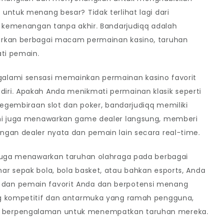
untuk menang besar? Tidak terlihat lagi dari
n kemenangan tanpa akhir. Bandarjudiqq adalah
arkan berbagai macam permainan kasino, taruhan
ati pemain.
alami sensasi memainkan permainan kasino favorit
ri. Apakah Anda menikmati permainan klasik seperti
kegembiraan slot dan poker, bandarjudiqq memiliki
ini juga menawarkan game dealer langsung, memberi
ngan dealer nyata dan pemain lain secara real-time.
 juga menawarkan taruhan olahraga pada berbagai
r sepak bola, bola basket, atau bahkan esports, Anda
dan pemain favorit Anda dan berpotensi menang
ng kompetitif dan antarmuka yang ramah pengguna,
 berpengalaman untuk menempatkan taruhan mereka.