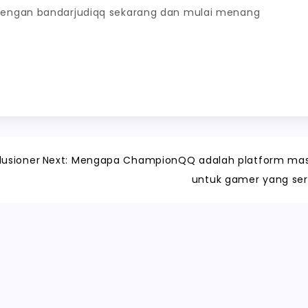
dengan bandarjudiqq sekarang dan mulai menang
lusioner
Next:
Mengapa ChampionQQ adalah platform ma
untuk gamer yang ser