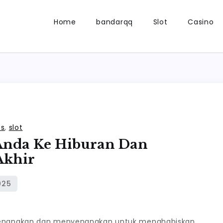
Home
bandarqq
Slot
Casino
ine Pakai Pulsa, OVO, DANA,
nggunakan pulsa, OVO, DANA, GoPay, dan LinkAja untuk memu
es
,
slot
 Anda Ke Hiburan Dan
Akhir
enangkan dan menyenangkan untuk menghabiskan