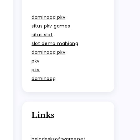
dominoqq pkv
situs pkv games
situs slot
slot demo mahjong
dominoqq pkv
pkv
pkv
dominoqq
Links
helpdesksoftwares.net