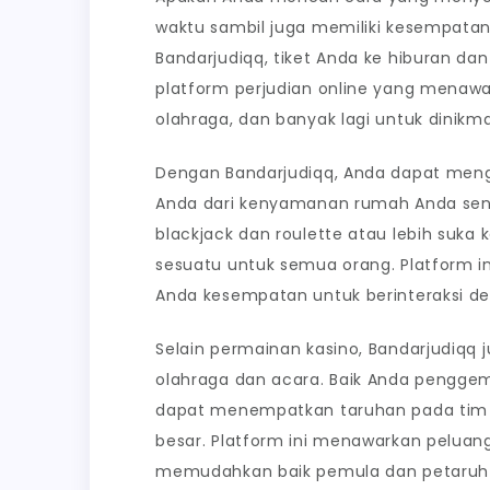
waktu sambil juga memiliki kesempatan 
Bandarjudiqq, tiket Anda ke hiburan da
platform perjudian online yang menaw
olahraga, dan banyak lagi untuk dinikm
Dengan Bandarjudiqq, Anda dapat meng
Anda dari kenyamanan rumah Anda sendi
blackjack dan roulette atau lebih suka 
sesuatu untuk semua orang. Platform 
Anda kesempatan untuk berinteraksi de
Selain permainan kasino, Bandarjudiqq
olahraga dan acara. Baik Anda penggema
dapat menempatkan taruhan pada tim 
besar. Platform ini menawarkan pelua
memudahkan baik pemula dan petaruh