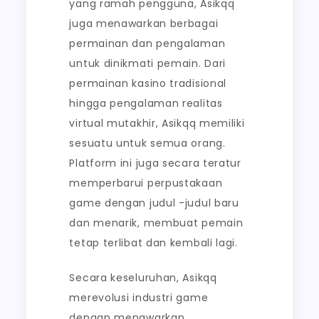
yang ramah pengguna, Asikqq
juga menawarkan berbagai
permainan dan pengalaman
untuk dinikmati pemain. Dari
permainan kasino tradisional
hingga pengalaman realitas
virtual mutakhir, Asikqq memiliki
sesuatu untuk semua orang.
Platform ini juga secara teratur
memperbarui perpustakaan
game dengan judul -judul baru
dan menarik, membuat pemain
tetap terlibat dan kembali lagi.
Secara keseluruhan, Asikqq
merevolusi industri game
dengan menawarkan