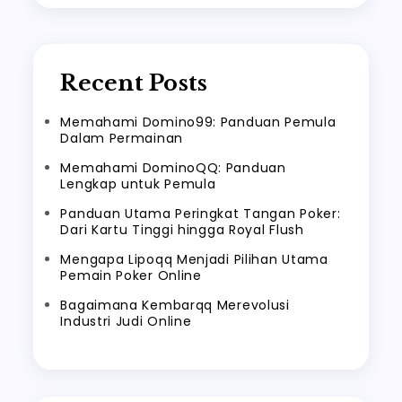
Recent Posts
Memahami Domino99: Panduan Pemula
Dalam Permainan
Memahami DominoQQ: Panduan
Lengkap untuk Pemula
Panduan Utama Peringkat Tangan Poker:
Dari Kartu Tinggi hingga Royal Flush
Mengapa Lipoqq Menjadi Pilihan Utama
Pemain Poker Online
Bagaimana Kembarqq Merevolusi
Industri Judi Online