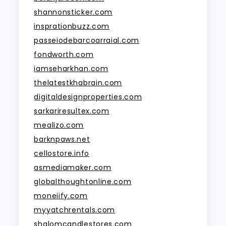
shannonsticker.com
insprationbuzz.com
passeiodebarcoarraial.com
fondworth.com
iamseharkhan.com
thelatestkhabrain.com
digitaldesignproperties.com
sarkariresultex.com
mealizo.com
barknpaws.net
cellostore.info
asmediamaker.com
globalthoughtonline.com
moneiify.com
myyatchrentals.com
shalomcandlestores.com