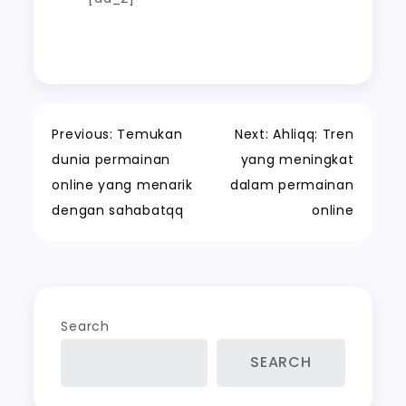
Post
Previous:
Temukan
Next:
Ahliqq: Tren
dunia permainan
yang meningkat
navigation
online yang menarik
dalam permainan
dengan sahabatqq
online
Search
SEARCH