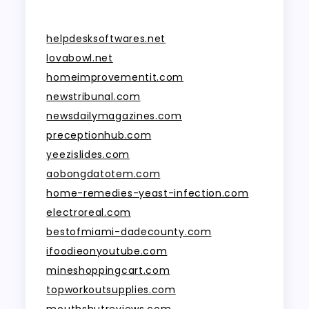
helpdesksoftwares.net
lovabowl.net
homeimprovementit.com
newstribunal.com
newsdailymagazines.com
preceptionhub.com
yeezislides.com
aobongdatotem.com
home-remedies-yeast-infection.com
electroreal.com
bestofmiami-dadecounty.com
ifoodieonyoutube.com
mineshoppingcart.com
topworkoutsupplies.com
mouthshutreviews.com