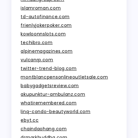
islamroman.com
td-autofinance.com
frienlyjokerpoker.com
kowloonnslots.com
techibro.com
alpinemagazines.com
vulcanrp.com
twitter-trend-blog.com
montblancpensonlineoutletsale.com
babygadgetsreview.com
akupunktur-ambulanz.com
whatiremembered.com
linq-condo-beautyworld.com
ebyt.cc
chaindaohang.com
drmarkbuddha.com