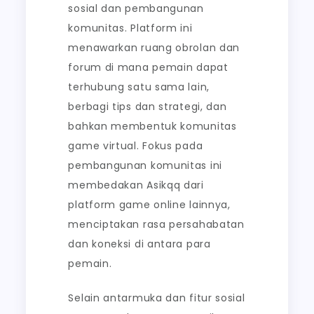
sosial dan pembangunan
komunitas. Platform ini
menawarkan ruang obrolan dan
forum di mana pemain dapat
terhubung satu sama lain,
berbagi tips dan strategi, dan
bahkan membentuk komunitas
game virtual. Fokus pada
pembangunan komunitas ini
membedakan Asikqq dari
platform game online lainnya,
menciptakan rasa persahabatan
dan koneksi di antara para
pemain.
Selain antarmuka dan fitur sosial