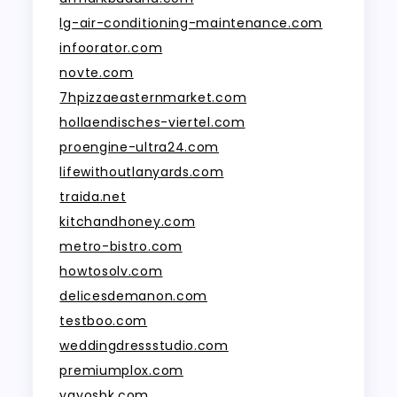
lg-air-conditioning-maintenance.com
infoorator.com
novte.com
7hpizzaeasternmarket.com
hollaendisches-viertel.com
proengine-ultra24.com
lifewithoutlanyards.com
traida.net
kitchandhoney.com
metro-bistro.com
howtosolv.com
delicesdemanon.com
testboo.com
weddingdressstudio.com
premiumplox.com
yayosbk.com