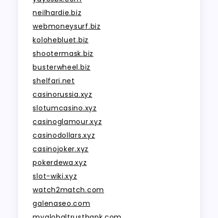
neilhardie.biz
webmoneysurf.biz
kolohebluet.biz
shootermask.biz
busterwheel.biz
shelfari.net
casinorussia.xyz
slotumcasino.xyz
casinoglamour.xyz
casinodollars.xyz
casinojoker.xyz
pokerdewa.xyz
slot-wiki.xyz
watch2match.com
galenaseo.com
myglobaltrustbank.com