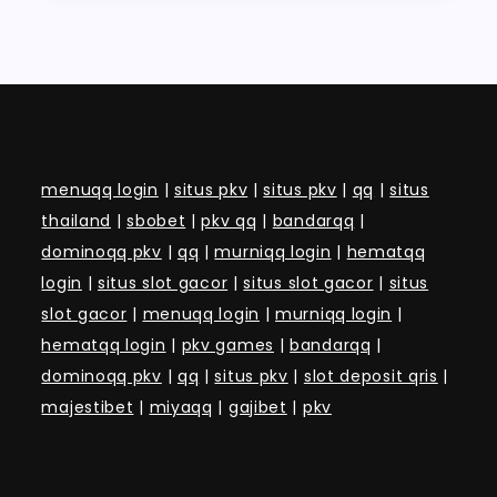
menuqq login
|
situs pkv
|
situs pkv
|
qq
|
situs
thailand
|
sbobet
|
pkv qq
|
bandarqq
|
dominoqq pkv
|
qq
|
murniqq login
|
hematqq
login
|
situs slot gacor
|
situs slot gacor
|
situs
slot gacor
|
menuqq login
|
murniqq login
|
hematqq login
|
pkv games
|
bandarqq
|
dominoqq pkv
|
qq
|
situs pkv
|
slot deposit qris
|
majestibet
|
miyaqq
|
gajibet
|
pkv