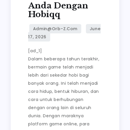
Anda Dengan
Hobiqq
[ad_1]
Dalam beberapa tahun terakhir,
bermain game telah menjadi
lebih dari sekedar hobi bagi
banyak orang. Ini telah menjadi
cara hidup, bentuk hiburan, dan
cara untuk berhubungan
dengan orang lain di seluruh
dunia. Dengan maraknya
platform game online, para