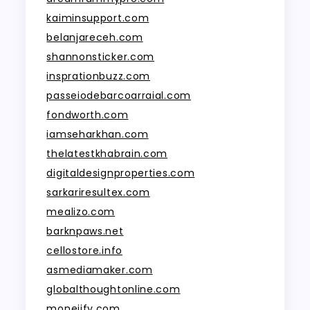
kaiminsupport.com
belanjareceh.com
shannonsticker.com
insprationbuzz.com
passeiodebarcoarraial.com
fondworth.com
iamseharkhan.com
thelatestkhabrain.com
digitaldesignproperties.com
sarkariresultex.com
mealizo.com
barknpaws.net
cellostore.info
asmediamaker.com
globalthoughtonline.com
moneiify.com