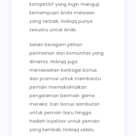
kompetitif yang ingin menguji
kemampuan Anda melawan
yang terbaik, Hobiqq punya
sesuatu untuk Anda.
Selain beragam pilihan
permainan dan komunitas yang
dinamis, Hobiqq juga
menawarkan berbagai bonus
dan promosi untuk membantu
pemain memaksimalkan
pengalaman bermain game
mereka. Dari bonus sambutan
untuk pemain baru hingga
hadiah loyalitas untuk pemain
yang kembali, Hobiqq selalu