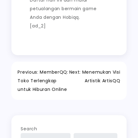
petualangan bermain game
Anda dengan Hobiqq.
[ad_2]
Post
Previous:
MemberQQ:
Next:
Menemukan Visi
Toko Terlengkap
Artistik ArtisQQ
navigation
untuk Hiburan Online
Search