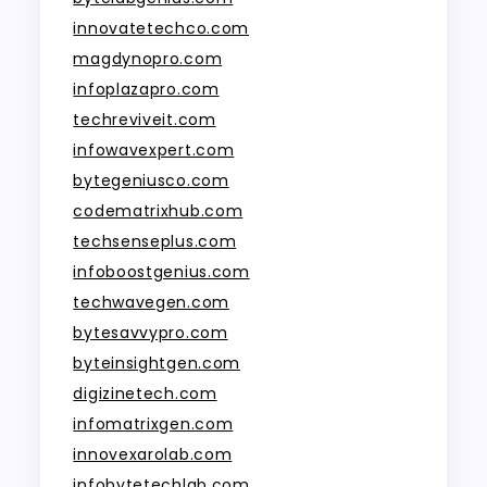
innovatetechco.com
magdynopro.com
infoplazapro.com
techreviveit.com
infowavexpert.com
bytegeniusco.com
codematrixhub.com
techsenseplus.com
infoboostgenius.com
techwavegen.com
bytesavvypro.com
byteinsightgen.com
digizinetech.com
infomatrixgen.com
innovexarolab.com
infobytetechlab.com