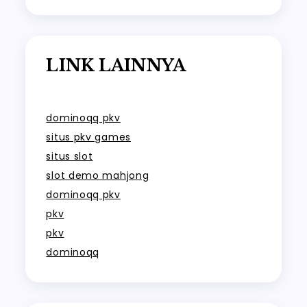
LINK LAINNYA
dominoqq pkv
situs pkv games
situs slot
slot demo mahjong
dominoqq pkv
pkv
pkv
dominoqq