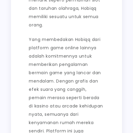
dan taruhan olahraga, Hobiqq
memiliki sesuatu untuk semua
orang.
Yang membedakan Hobiqq dari
platform game online lainnya
adalah komitmennya untuk
memberikan pengalaman
bermain game yang lancar dan
mendalam. Dengan grafis dan
efek suara yang canggih,
pemain merasa seperti berada
di kasino atau arcade kehidupan
nyata, semuanya dari
kenyamanan rumah mereka
sendiri. Platform ini juga