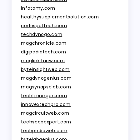
infotomy.com
healthysupplementsolution.com
codespottech.com
techdynogo.com
magchronicle.com
digipediatech.com
maglinkitnow.com
byteinsightweb.com
magdynogenius.com
magsynapselab.com
techtronixgen.com
innovextechpro.com
magcircuitweb.com
techscopexpert.com
techpediaweb.com
bytelabgenius.com