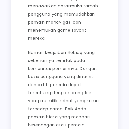
menawarkan antarmuka ramah
pengguna yang memudahkan
pemain menavigasi dan
menemukan game favorit
mereka.
Namun keajaiban Hobiqq yang
sebenarnya terletak pada
komunitas pemainnya. Dengan
basis pengguna yang dinamis
dan aktif, pemain dapat
terhubung dengan orang lain
yang memiliki minat yang sama
terhadap game. Baik Anda
pemain biasa yang mencari
kesenangan atau pemain