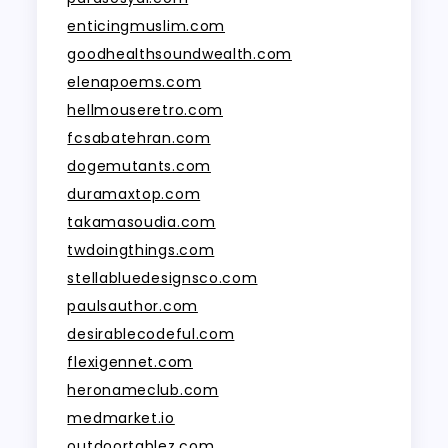
enticingmuslim.com
goodhealthsoundwealth.com
elenapoems.com
hellmouseretro.com
fcsabatehran.com
dogemutants.com
duramaxtop.com
takamasoudia.com
twdoingthings.com
stellabluedesignsco.com
paulsauthor.com
desirablecodeful.com
flexigennet.com
heronameclub.com
medmarket.io
outdoortablez.com