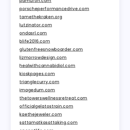
pamufon.com
porscheperformancedrive.com
tamethekraken.org
lutzinator.com
ondasrl.com
blife2016.com
glutenfreesnowboarder.com
lizmorrowdesign.com
healwithcannabidiol.com
kioskpages.com
trianglecurry.com
imagedum.com
thetowerswellnessretreat.com
officialgelatostrain.com
kaethejeweler.com
sattamatkasattaking.com