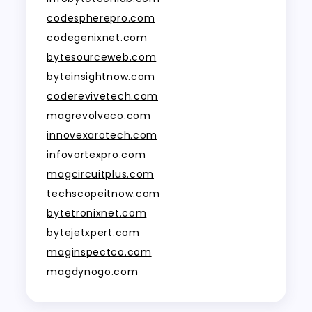
codespherepro.com
codegenixnet.com
bytesourceweb.com
byteinsightnow.com
coderevivetech.com
magrevolveco.com
innovexarotech.com
infovortexpro.com
magcircuitplus.com
techscopeitnow.com
bytetronixnet.com
bytejetxpert.com
maginspectco.com
magdynogo.com