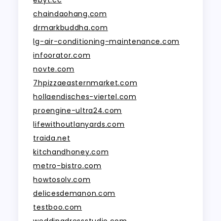
chaindaohang.com
drmarkbuddha.com
lg-air-conditioning-maintenance.com
infoorator.com
novte.com
7hpizzaeasternmarket.com
hollaendisches-viertel.com
proengine-ultra24.com
lifewithoutlanyards.com
traida.net
kitchandhoney.com
metro-bistro.com
howtosolv.com
delicesdemanon.com
testboo.com
weddingdressstudio.com