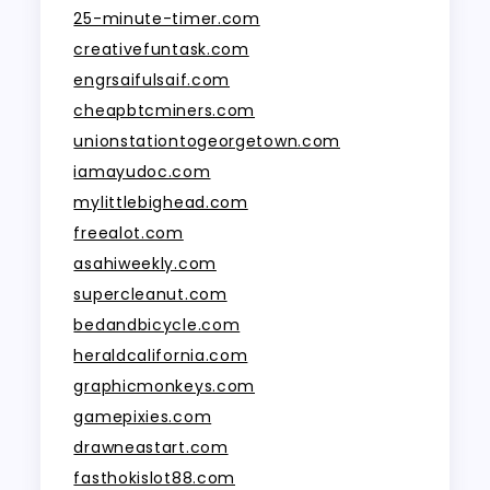
25-minute-timer.com
creativefuntask.com
engrsaifulsaif.com
cheapbtcminers.com
unionstationtogeorgetown.com
iamayudoc.com
mylittlebighead.com
freealot.com
asahiweekly.com
supercleanut.com
bedandbicycle.com
heraldcalifornia.com
graphicmonkeys.com
gamepixies.com
drawneastart.com
fasthokislot88.com