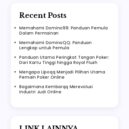
Recent Posts
Memahami Domino99: Panduan Pemula
Dalam Permainan
Memahami DominoQQ: Panduan
Lengkap untuk Pemula
Panduan Utama Peringkat Tangan Poker:
Dari Kartu Tinggi hingga Royal Flush
Mengapa Lipoqq Menjadi Pilihan Utama
Pemain Poker Online
Bagaimana Kembarqq Merevolusi
Industri Judi Online
LINK LAINNYA