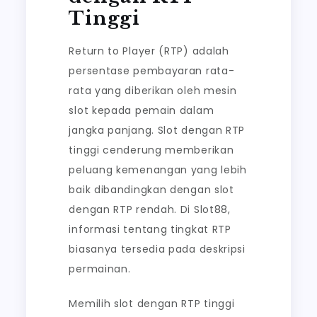
Tinggi
Return to Player (RTP) adalah
persentase pembayaran rata-
rata yang diberikan oleh mesin
slot kepada pemain dalam
jangka panjang. Slot dengan RTP
tinggi cenderung memberikan
peluang kemenangan yang lebih
baik dibandingkan dengan slot
dengan RTP rendah. Di Slot88,
informasi tentang tingkat RTP
biasanya tersedia pada deskripsi
permainan.
Memilih slot dengan RTP tinggi