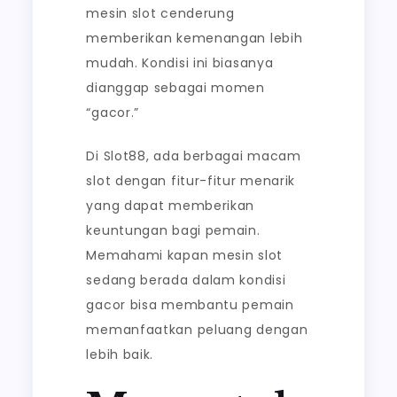
mesin slot cenderung
memberikan kemenangan lebih
mudah. Kondisi ini biasanya
dianggap sebagai momen
“gacor.”
Di Slot88, ada berbagai macam
slot dengan fitur-fitur menarik
yang dapat memberikan
keuntungan bagi pemain.
Memahami kapan mesin slot
sedang berada dalam kondisi
gacor bisa membantu pemain
memanfaatkan peluang dengan
lebih baik.