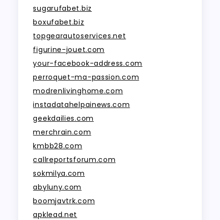
sugarufabet.biz
boxufabet.biz
topgearautoservices.net
figurine-jouet.com
your-facebook-address.com
perroquet-ma-passion.com
modrenlivinghome.com
instadatahelpainews.com
geekdailies.com
merchrain.com
kmbb28.com
callreportsforum.com
sokmilya.com
abyluny.com
boomjavtrk.com
apklead.net