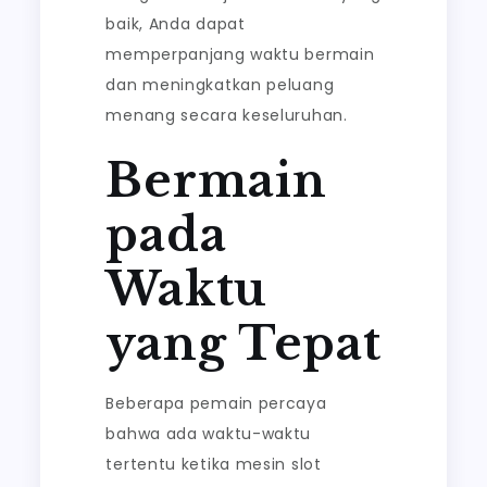
baik, Anda dapat
memperpanjang waktu bermain
dan meningkatkan peluang
menang secara keseluruhan.
Bermain
pada
Waktu
yang Tepat
Beberapa pemain percaya
bahwa ada waktu-waktu
tertentu ketika mesin slot