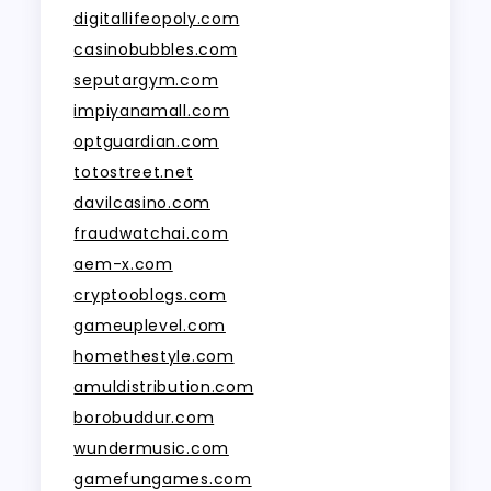
digitallifeopoly.com
casinobubbles.com
seputargym.com
impiyanamall.com
optguardian.com
totostreet.net
davilcasino.com
fraudwatchai.com
aem-x.com
cryptooblogs.com
gameuplevel.com
homethestyle.com
amuldistribution.com
borobuddur.com
wundermusic.com
gamefungames.com