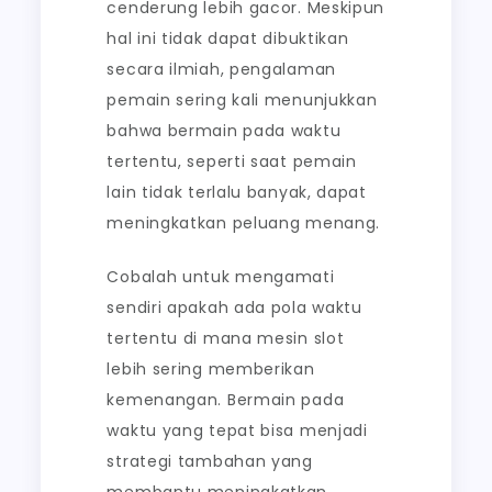
cenderung lebih gacor. Meskipun
hal ini tidak dapat dibuktikan
secara ilmiah, pengalaman
pemain sering kali menunjukkan
bahwa bermain pada waktu
tertentu, seperti saat pemain
lain tidak terlalu banyak, dapat
meningkatkan peluang menang.
Cobalah untuk mengamati
sendiri apakah ada pola waktu
tertentu di mana mesin slot
lebih sering memberikan
kemenangan. Bermain pada
waktu yang tepat bisa menjadi
strategi tambahan yang
membantu meningkatkan