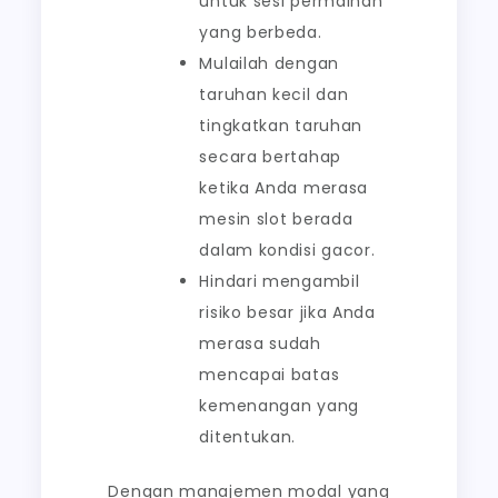
untuk sesi permainan
yang berbeda.
Mulailah dengan
taruhan kecil dan
tingkatkan taruhan
secara bertahap
ketika Anda merasa
mesin slot berada
dalam kondisi gacor.
Hindari mengambil
risiko besar jika Anda
merasa sudah
mencapai batas
kemenangan yang
ditentukan.
Dengan manajemen modal yang