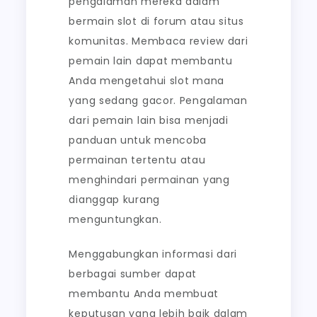
pengalaman mereka dalam
bermain slot di forum atau situs
komunitas. Membaca review dari
pemain lain dapat membantu
Anda mengetahui slot mana
yang sedang gacor. Pengalaman
dari pemain lain bisa menjadi
panduan untuk mencoba
permainan tertentu atau
menghindari permainan yang
dianggap kurang
menguntungkan.
Menggabungkan informasi dari
berbagai sumber dapat
membantu Anda membuat
keputusan yang lebih baik dalam