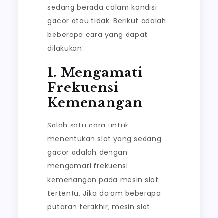
sedang berada dalam kondisi
gacor atau tidak. Berikut adalah
beberapa cara yang dapat
dilakukan:
1. Mengamati
Frekuensi
Kemenangan
Salah satu cara untuk
menentukan slot yang sedang
gacor adalah dengan
mengamati frekuensi
kemenangan pada mesin slot
tertentu. Jika dalam beberapa
putaran terakhir, mesin slot