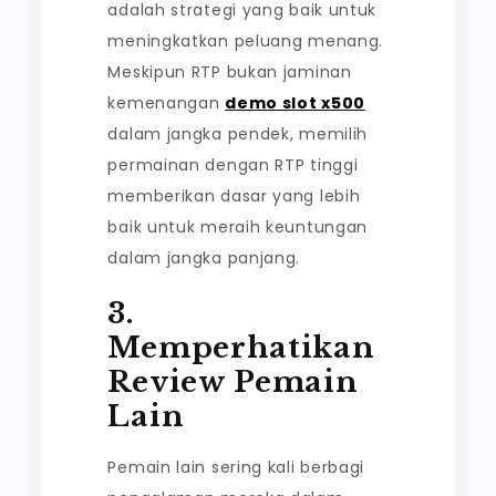
adalah strategi yang baik untuk
meningkatkan peluang menang.
Meskipun RTP bukan jaminan
kemenangan
demo slot x500
dalam jangka pendek, memilih
permainan dengan RTP tinggi
memberikan dasar yang lebih
baik untuk meraih keuntungan
dalam jangka panjang.
3.
Memperhatikan
Review Pemain
Lain
Pemain lain sering kali berbagi