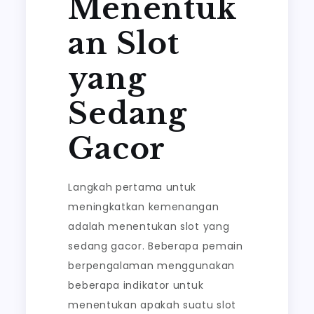
Menentuk
an Slot
yang
Sedang
Gacor
Langkah pertama untuk
meningkatkan kemenangan
adalah menentukan slot yang
sedang gacor. Beberapa pemain
berpengalaman menggunakan
beberapa indikator untuk
menentukan apakah suatu slot