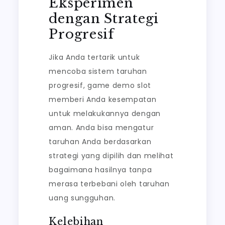
Eksperimen
dengan Strategi
Progresif
Jika Anda tertarik untuk
mencoba sistem taruhan
progresif, game demo slot
memberi Anda kesempatan
untuk melakukannya dengan
aman. Anda bisa mengatur
taruhan Anda berdasarkan
strategi yang dipilih dan melihat
bagaimana hasilnya tanpa
merasa terbebani oleh taruhan
uang sungguhan.
Kelebihan