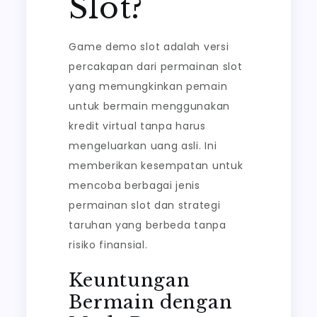
Slot?
Game demo slot adalah versi
percakapan dari permainan slot
yang memungkinkan pemain
untuk bermain menggunakan
kredit virtual tanpa harus
mengeluarkan uang asli. Ini
memberikan kesempatan untuk
mencoba berbagai jenis
permainan slot dan strategi
taruhan yang berbeda tanpa
risiko finansial.
Keuntungan
Bermain dengan