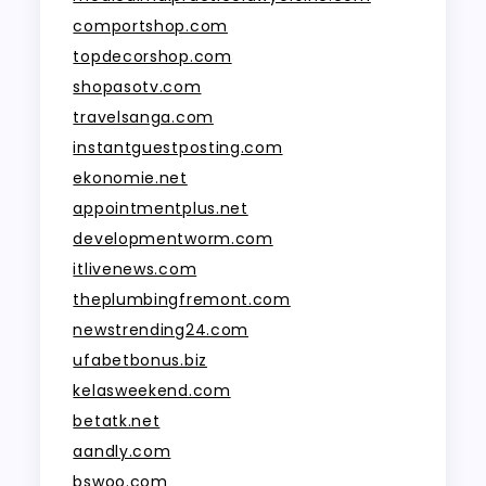
comportshop.com
topdecorshop.com
shopasotv.com
travelsanga.com
instantguestposting.com
ekonomie.net
appointmentplus.net
developmentworm.com
itlivenews.com
theplumbingfremont.com
newstrending24.com
ufabetbonus.biz
kelasweekend.com
betatk.net
aandly.com
bswoo.com