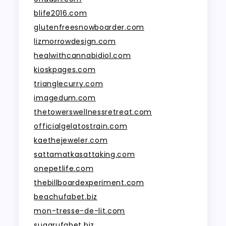
blife2016.com
glutenfreesnowboarder.com
lizmorrowdesign.com
healwithcannabidiol.com
kioskpages.com
trianglecurry.com
imagedum.com
thetowerswellnessretreat.com
officialgelatostrain.com
kaethejeweler.com
sattamatkasattaking.com
onepetlife.com
thebillboardexperiment.com
beachufabet.biz
mon-tresse-de-lit.com
sugarufabet.biz