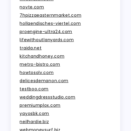
novte.com
7hpizzaeasternmarket.com
hollaendisches-viertel.com
proengine-ultra24.com
lifewithoutlanyards.com
traida.net
kitchandhoney.com
metro-bistro.com
howtosolv.com
delicesdemanon.com
testboo.com
weddingdressstudio.com
premiumplox.com
yayosbk.com
neilhardie.biz
webmoneysurf.biz