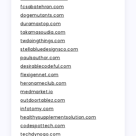
fcsabatehran.com
dogemutants.com
duramaxtop.com
takamasoudia.com
twdoingthings.com
stellabluedesignsco.com
paulsauthor.com
desirablecodeful.com
flexigennet.com
heronameclub.com
medmarket.io
outdoortablez.com
infotomy.com
healthysupplementsolution.com
codespottech.com
techdynogo.com