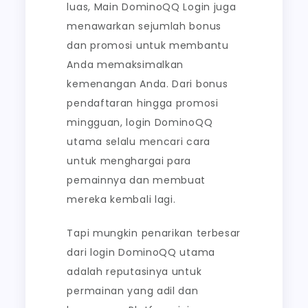
luas, Main DominoQQ Login juga
menawarkan sejumlah bonus
dan promosi untuk membantu
Anda memaksimalkan
kemenangan Anda. Dari bonus
pendaftaran hingga promosi
mingguan, login DominoQQ
utama selalu mencari cara
untuk menghargai para
pemainnya dan membuat
mereka kembali lagi.
Tapi mungkin penarikan terbesar
dari login DominoQQ utama
adalah reputasinya untuk
permainan yang adil dan