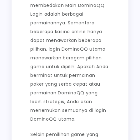
membedakan Main DominoQQ
Login adalah berbagai
permainannya. Sementara
beberapa kasino online hanya
dapat menawarkan beberapa
pilihan, login DominoQQ utama
menawarkan beragam pilihan
game untuk dipilih. Apakah Anda
berminat untuk permainan
poker yang serba cepat atau
permainan DominoQQ yang
lebih strategis, Anda akan
menemukan semuanya di login
DominoQQ utama.
Selain pemilihan game yang