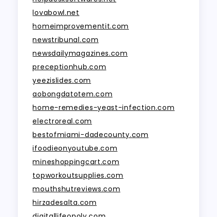
lovabowl.net
homeimprovementit.com
newstribunal.com
newsdailymagazines.com
preceptionhub.com
yeezislides.com
aobongdatotem.com
home-remedies-yeast-infection.com
electroreal.com
bestofmiami-dadecounty.com
ifoodieonyoutube.com
mineshoppingcart.com
topworkoutsupplies.com
mouthshutreviews.com
hirzadesalta.com
digitallifeopoly.com