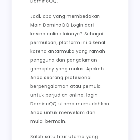
DominoQQ.
Jadi, apa yang membedakan
Main DominoQQ Login dari
kasino online lainnya? Sebagai
permulaan, platform ini dikenal
karena antarmuka yang ramah
pengguna dan pengalaman
gameplay yang mulus. Apakah
Anda seorang profesional
berpengalaman atau pemula
untuk perjudian online, login
DominoQQ utama memudahkan
Anda untuk menyelam dan
mulai bermain.
Salah satu fitur utama yang