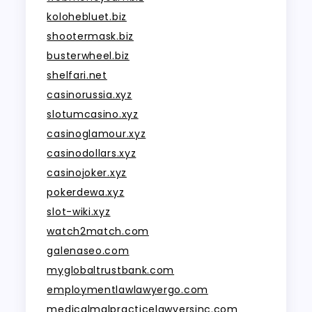
kolohebluet.biz
shootermask.biz
busterwheel.biz
shelfari.net
casinorussia.xyz
slotumcasino.xyz
casinoglamour.xyz
casinodollars.xyz
casinojoker.xyz
pokerdewa.xyz
slot-wiki.xyz
watch2match.com
galenaseo.com
myglobaltrustbank.com
employmentlawlawyergo.com
medicalmalpracticelawyersinc.com