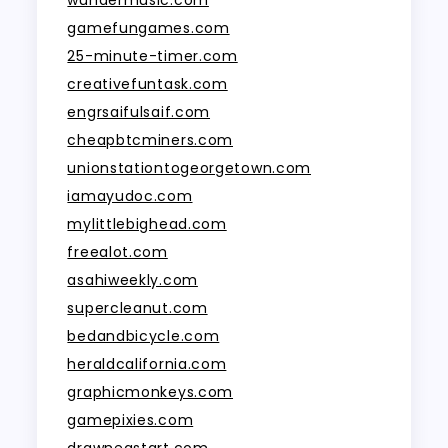
gamefungames.com
25-minute-timer.com
creativefuntask.com
engrsaifulsaif.com
cheapbtcminers.com
unionstationtogeorgetown.com
iamayudoc.com
mylittlebighead.com
freealot.com
asahiweekly.com
supercleanut.com
bedandbicycle.com
heraldcalifornia.com
graphicmonkeys.com
gamepixies.com
drawneastart.com