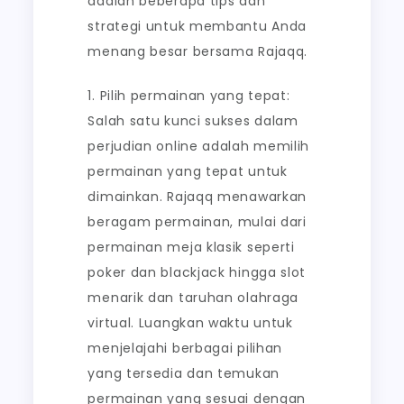
adalah beberapa tips dan
strategi untuk membantu Anda
menang besar bersama Rajaqq.
1. Pilih permainan yang tepat:
Salah satu kunci sukses dalam
perjudian online adalah memilih
permainan yang tepat untuk
dimainkan. Rajaqq menawarkan
beragam permainan, mulai dari
permainan meja klasik seperti
poker dan blackjack hingga slot
menarik dan taruhan olahraga
virtual. Luangkan waktu untuk
menjelajahi berbagai pilihan
yang tersedia dan temukan
permainan yang sesuai dengan