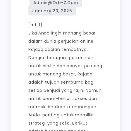
[ad_1]
Jika Anda ingin menang besar
dalam dunia perjudian online,
Rajaqq adalah tempatnya.
Dengan beragam permainan
untuk dipilih dan banyak peluang
untuk menang besar, Rajaqq
adalah tujuan sempurna bagi
setiap penjudi yang rajin. Namun
untuk benar-benar sukses dan
memaksimalkan kemenangan
Anda, penting untuk memiliki
strategi yang solid. Berikut