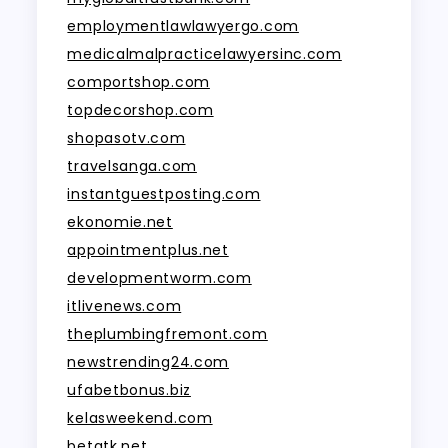
employmentlawlawyergo.com
medicalmalpracticelawyersinc.com
comportshop.com
topdecorshop.com
shopasotv.com
travelsanga.com
instantguestposting.com
ekonomie.net
appointmentplus.net
developmentworm.com
itlivenews.com
theplumbingfremont.com
newstrending24.com
ufabetbonus.biz
kelasweekend.com
betatk.net