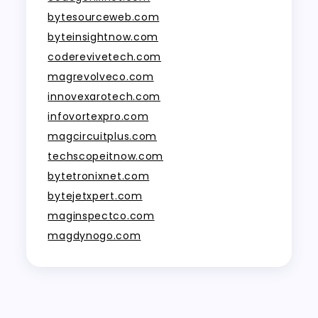
bytesourceweb.com
byteinsightnow.com
coderevivetech.com
magrevolveco.com
innovexarotech.com
infovortexpro.com
magcircuitplus.com
techscopeitnow.com
bytetronixnet.com
bytejetxpert.com
maginspectco.com
magdynogo.com