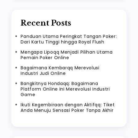
Recent Posts
Panduan Utama Peringkat Tangan Poker:
Dari Kartu Tinggi hingga Royal Flush
Mengapa Lipoqq Menjadi Pilihan Utama
Pemain Poker Online
Bagaimana Kembarqq Merevolusi
Industri Judi Online
Bangkitnya Hondaqq: Bagaimana
Platform Online Ini Merevolusi Industri
Game
Ikuti Kegembiraan dengan Aktifqq: Tiket
Anda Menuju Sensasi Poker Tanpa Akhir