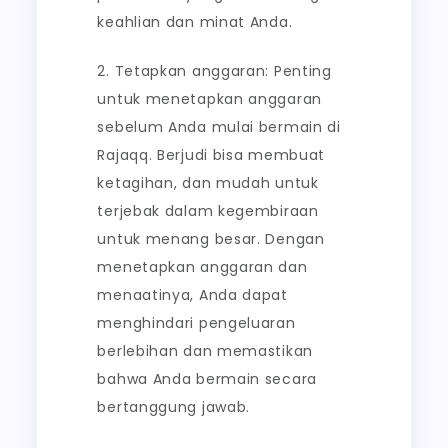
keahlian dan minat Anda.
2. Tetapkan anggaran: Penting
untuk menetapkan anggaran
sebelum Anda mulai bermain di
Rajaqq. Berjudi bisa membuat
ketagihan, dan mudah untuk
terjebak dalam kegembiraan
untuk menang besar. Dengan
menetapkan anggaran dan
menaatinya, Anda dapat
menghindari pengeluaran
berlebihan dan memastikan
bahwa Anda bermain secara
bertanggung jawab.