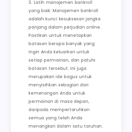
3. Latih manajemen bankroll
yang baik: Manajemen bankroll
adalah kunci kesuksesan jangka
panjang dalam perjudian online.
Pastikan untuk menetapkan
batasan berapa banyak yang
ingin Anda keluarkan untuk
setiap permainan, dan patuhi
batasan tersebut. Ini juga
merupakan ide bagus untuk
menyisihkan sebagian dari
kemenangan Anda untuk
permainan di masa depan,
daripada mempertaruhkan
semua yang telah Anda
menangkan dalam satu taruhan.