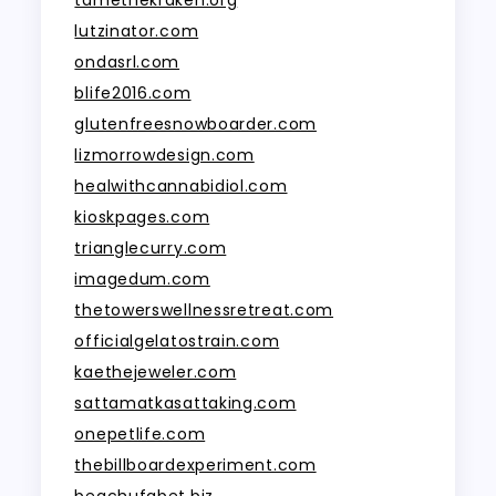
lutzinator.com
ondasrl.com
blife2016.com
glutenfreesnowboarder.com
lizmorrowdesign.com
healwithcannabidiol.com
kioskpages.com
trianglecurry.com
imagedum.com
thetowerswellnessretreat.com
officialgelatostrain.com
kaethejeweler.com
sattamatkasattaking.com
onepetlife.com
thebillboardexperiment.com
beachufabet.biz