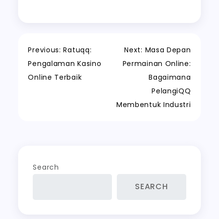
Post
Previous:
Ratuqq:
Next:
Masa Depan
Pengalaman Kasino
Permainan Online:
navigation
Online Terbaik
Bagaimana
PelangiQQ
Membentuk Industri
Search
SEARCH