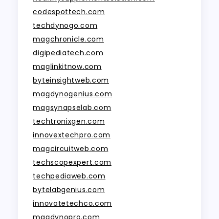
codespottech.com
techdynogo.com
magchronicle.com
digipediatech.com
maglinkitnow.com
byteinsightweb.com
magdynogenius.com
magsynapselab.com
techtronixgen.com
innovextechpro.com
magcircuitweb.com
techscopexpert.com
techpediaweb.com
bytelabgenius.com
innovatetechco.com
magdynopro.com