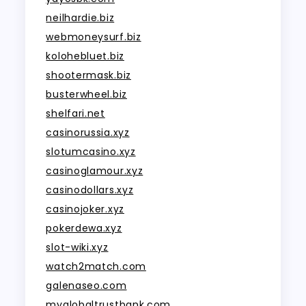
neilhardie.biz
webmoneysurf.biz
kolohebluet.biz
shootermask.biz
busterwheel.biz
shelfari.net
casinorussia.xyz
slotumcasino.xyz
casinoglamour.xyz
casinodollars.xyz
casinojoker.xyz
pokerdewa.xyz
slot-wiki.xyz
watch2match.com
galenaseo.com
myglobaltrustbank.com