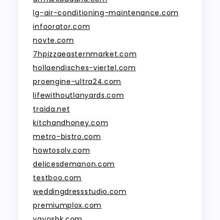
lg-air-conditioning-maintenance.com
infoorator.com
novte.com
7hpizzaeasternmarket.com
hollaendisches-viertel.com
proengine-ultra24.com
lifewithoutlanyards.com
traida.net
kitchandhoney.com
metro-bistro.com
howtosolv.com
delicesdemanon.com
testboo.com
weddingdressstudio.com
premiumplox.com
yayosbk.com