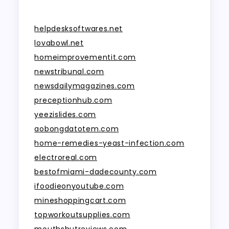
helpdesksoftwares.net
lovabowl.net
homeimprovementit.com
newstribunal.com
newsdailymagazines.com
preceptionhub.com
yeezislides.com
aobongdatotem.com
home-remedies-yeast-infection.com
electroreal.com
bestofmiami-dadecounty.com
ifoodieonyoutube.com
mineshoppingcart.com
topworkoutsupplies.com
mouthshutreviews.com