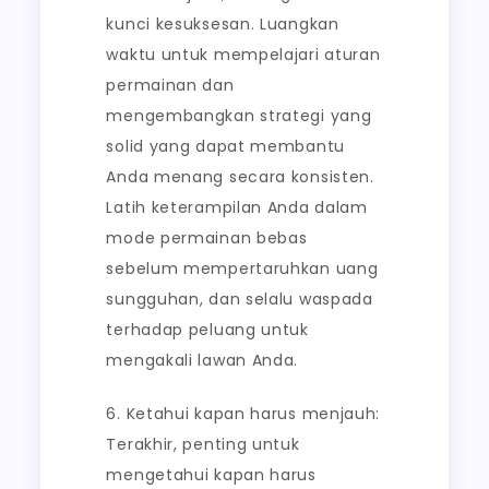
kunci kesuksesan. Luangkan
waktu untuk mempelajari aturan
permainan dan
mengembangkan strategi yang
solid yang dapat membantu
Anda menang secara konsisten.
Latih keterampilan Anda dalam
mode permainan bebas
sebelum mempertaruhkan uang
sungguhan, dan selalu waspada
terhadap peluang untuk
mengakali lawan Anda.
6. Ketahui kapan harus menjauh:
Terakhir, penting untuk
mengetahui kapan harus