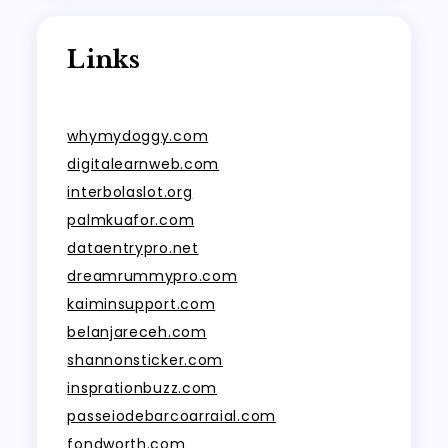
Links
whymydoggy.com
digitalearnweb.com
interbolaslot.org
palmkuafor.com
dataentrypro.net
dreamrummypro.com
kaiminsupport.com
belanjareceh.com
shannonsticker.com
insprationbuzz.com
passeiodebarcoarraial.com
fondworth.com