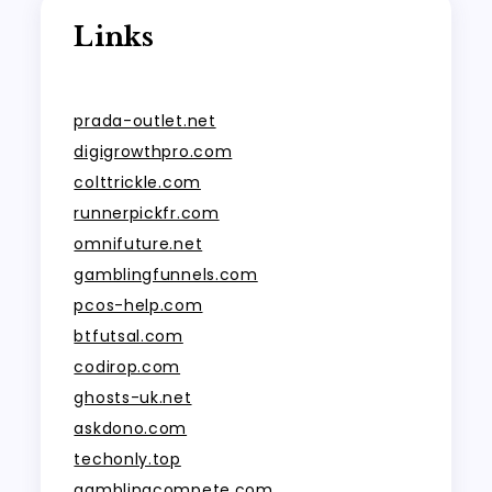
Links
prada-outlet.net
digigrowthpro.com
colttrickle.com
runnerpickfr.com
omnifuture.net
gamblingfunnels.com
pcos-help.com
btfutsal.com
codirop.com
ghosts-uk.net
askdono.com
techonly.top
gamblingcompete.com