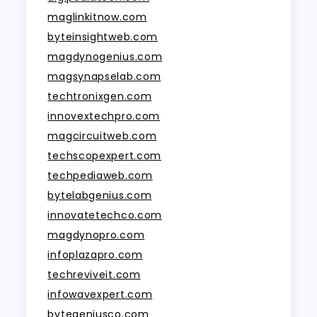
maglinkitnow.com
byteinsightweb.com
magdynogenius.com
magsynapselab.com
techtronixgen.com
innovextechpro.com
magcircuitweb.com
techscopexpert.com
techpediaweb.com
bytelabgenius.com
innovatetechco.com
magdynopro.com
infoplazapro.com
techreviveit.com
infowavexpert.com
bytegeniusco.com