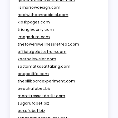
lizmorrowdesign.com
healwithcannabidiol.com
kioskpages.com
trianglecurry.com
imagedum.com
thetowerswellnessretreat.com
officialgelatostrain.com
kaethejeweler.com
sattamatkasattaking.com
onepetlife.com
thebillboardexperiment.com
beachufabet.biz
mon-tresse-de-lit.com
sugarufabet.biz
boxufabet.biz
topgearautoservices.net