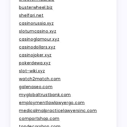
busterwheel.biz
shelfari.net
casinorussia.xyz
slotumcasino.xyz
casinoglamour.xyz
casinodollars.xyz
casinojoker.xyz
pokerdewa.xyz
slot-wiki.xyz
watch2match.com
galenaseo.com
myglobaltrustbank.com
employmentlawlawyergo.com
medicalmalpracticelawyersinc.com
comportshop.com
topdecorshop.com