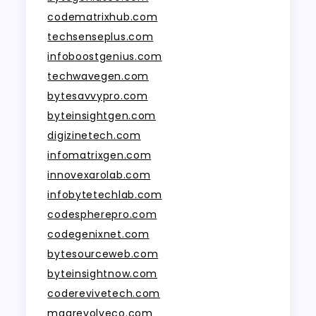
codematrixhub.com
techsenseplus.com
infoboostgenius.com
techwavegen.com
bytesavvypro.com
byteinsightgen.com
digizinetech.com
infomatrixgen.com
innovexarolab.com
infobytetechlab.com
codespherepro.com
codegenixnet.com
bytesourceweb.com
byteinsightnow.com
coderevivetech.com
magrevolveco.com