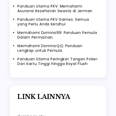
Panduan Utama PKV: Memahami
Asuransi Kesehatan Swasta di Jerman
Panduan Utama PKV Games: Semua
yang Perlu Anda Ketahui
Memahami Domino99: Panduan Pemula
Dalam Permainan
Memahami DominoQQ: Panduan
Lengkap untuk Pemula
Panduan Utama Peringkat Tangan Poker:
Dari Kartu Tinggi hingga Royal Flush
LINK LAINNYA