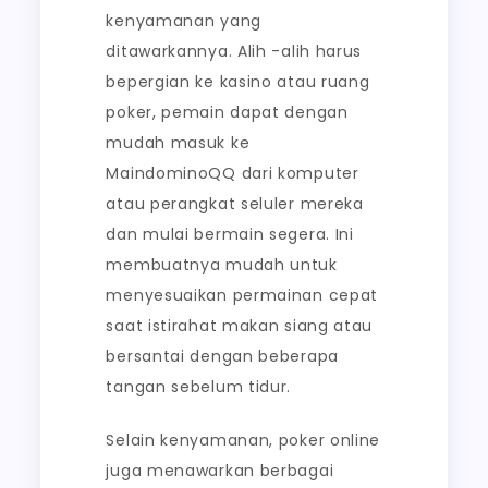
kenyamanan yang
ditawarkannya. Alih -alih harus
bepergian ke kasino atau ruang
poker, pemain dapat dengan
mudah masuk ke
MaindominoQQ dari komputer
atau perangkat seluler mereka
dan mulai bermain segera. Ini
membuatnya mudah untuk
menyesuaikan permainan cepat
saat istirahat makan siang atau
bersantai dengan beberapa
tangan sebelum tidur.
Selain kenyamanan, poker online
juga menawarkan berbagai