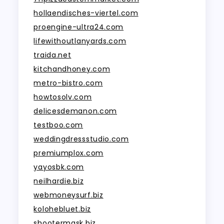
hollaendisches-viertel.com
proengine-ultra24.com
lifewithoutlanyards.com
traida.net
kitchandhoney.com
metro-bistro.com
howtosolv.com
delicesdemanon.com
testboo.com
weddingdressstudio.com
premiumplox.com
yayosbk.com
neilhardie.biz
webmoneysurf.biz
kolohebluet.biz
shootermask.biz