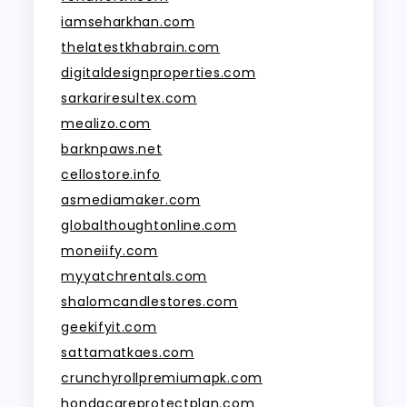
iamseharkhan.com
thelatestkhabrain.com
digitaldesignproperties.com
sarkariresultex.com
mealizo.com
barknpaws.net
cellostore.info
asmediamaker.com
globalthoughtonline.com
moneiify.com
myyatchrentals.com
shalomcandlestores.com
geekifyit.com
sattamatkaes.com
crunchyrollpremiumapk.com
hondacareprotectplan.com