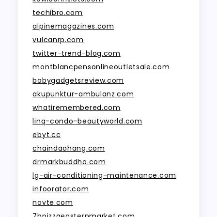
techibro.com
alpinemagazines.com
vulcanrp.com
twitter-trend-blog.com
montblancpensonlineoutletsale.com
babygadgetsreview.com
akupunktur-ambulanz.com
whatiremembered.com
linq-condo-beautyworld.com
ebyt.cc
chaindaohang.com
drmarkbuddha.com
lg-air-conditioning-maintenance.com
infoorator.com
novte.com
7hpizzaeasternmarket.com