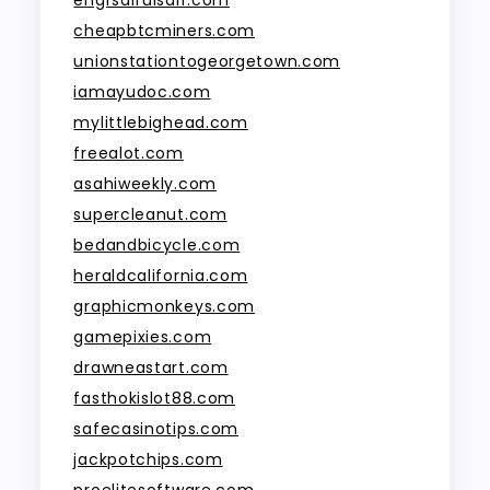
cheapbtcminers.com
unionstationtogeorgetown.com
iamayudoc.com
mylittlebighead.com
freealot.com
asahiweekly.com
supercleanut.com
bedandbicycle.com
heraldcalifornia.com
graphicmonkeys.com
gamepixies.com
drawneastart.com
fasthokislot88.com
safecasinotips.com
jackpotchips.com
proelitesoftware.com