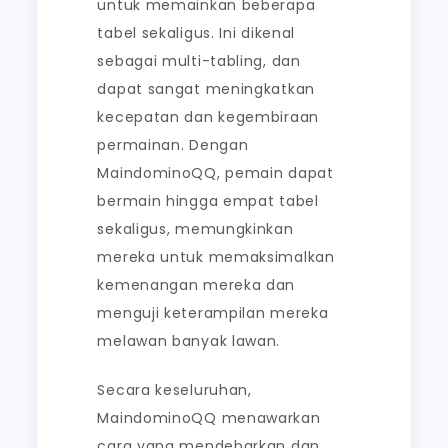
untuk memainkan beberapa
tabel sekaligus. Ini dikenal
sebagai multi-tabling, dan
dapat sangat meningkatkan
kecepatan dan kegembiraan
permainan. Dengan
MaindominoQQ, pemain dapat
bermain hingga empat tabel
sekaligus, memungkinkan
mereka untuk memaksimalkan
kemenangan mereka dan
menguji keterampilan mereka
melawan banyak lawan.
Secara keseluruhan,
MaindominoQQ menawarkan
cara yang mendebarkan dan