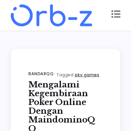
Skip
to
content
Cara Deposit Judi Online
Pelajari cara melakukan deposit judi online
menggunakan pulsa, OVO, DANA, GoPay, dan LinkAja
Pakai Pulsa, OVO, DANA,
untuk memudahkan transaksi Anda di berbagai situs
judi online.
GoPay, dan LinkAja
BANDARQQ
Tagged
pkv games
Mengalami
Kegembiraan
Poker Online
Dengan
MaindominoQ
Q