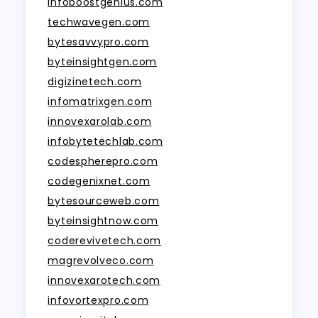
infoboostgenius.com
techwavegen.com
bytesavvypro.com
byteinsightgen.com
digizinetech.com
infomatrixgen.com
innovexarolab.com
infobytetechlab.com
codespherepro.com
codegenixnet.com
bytesourceweb.com
byteinsightnow.com
coderevivetech.com
magrevolveco.com
innovexarotech.com
infovortexpro.com