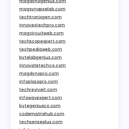
magdynogenius.com
magsynapselab.com
techtronixgen.com
innovextechpro.com
magcircuitweb.com
techscopexpert.com
techpediaweb.com
bytelabgenius.com
innovatetechco.com
magdynopro.com
infoplazapro.com
techreviveit.com
infowavexpert.com
bytegeniusco.com
codematrixhub.com
techsenseplus.com