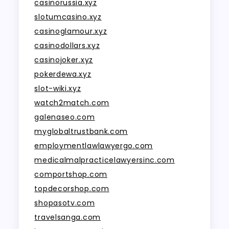
casinorussia.xyz
slotumcasino.xyz
casinoglamour.xyz
casinodollars.xyz
casinojoker.xyz
pokerdewa.xyz
slot-wiki.xyz
watch2match.com
galenaseo.com
myglobaltrustbank.com
employmentlawlawyergo.com
medicalmalpracticelawyersinc.com
comportshop.com
topdecorshop.com
shopasotv.com
travelsanga.com