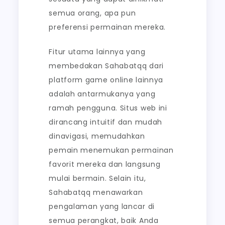
semua orang, apa pun
preferensi permainan mereka.
Fitur utama lainnya yang
membedakan Sahabatqq dari
platform game online lainnya
adalah antarmukanya yang
ramah pengguna. Situs web ini
dirancang intuitif dan mudah
dinavigasi, memudahkan
pemain menemukan permainan
favorit mereka dan langsung
mulai bermain. Selain itu,
Sahabatqq menawarkan
pengalaman yang lancar di
semua perangkat, baik Anda