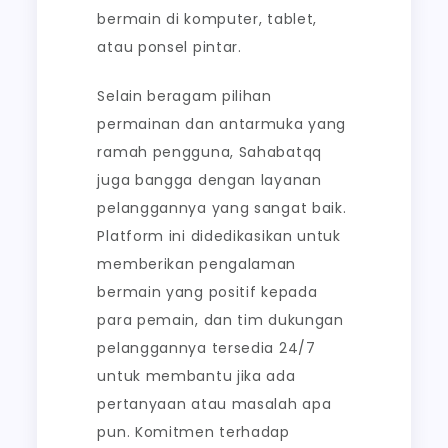
bermain di komputer, tablet,
atau ponsel pintar.
Selain beragam pilihan
permainan dan antarmuka yang
ramah pengguna, Sahabatqq
juga bangga dengan layanan
pelanggannya yang sangat baik.
Platform ini didedikasikan untuk
memberikan pengalaman
bermain yang positif kepada
para pemain, dan tim dukungan
pelanggannya tersedia 24/7
untuk membantu jika ada
pertanyaan atau masalah apa
pun. Komitmen terhadap