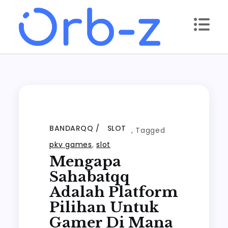
Skip
to
content
Cara Deposit Judi Online
Pelajari cara melakukan deposit judi online
menggunakan pulsa, OVO, DANA, GoPay, dan LinkAja
Pakai Pulsa, OVO, DANA,
untuk memudahkan transaksi Anda di berbagai situs
judi online.
GoPay, dan LinkAja
BANDARQQ
SLOT
,
Tagged
pkv games
,
slot
Mengapa
Sahabatqq
Adalah Platform
Pilihan Untuk
Gamer Di Mana