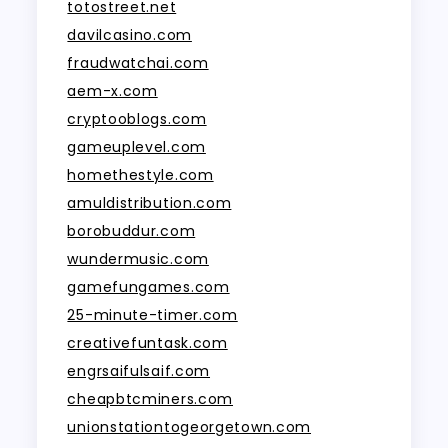
totostreet.net
davilcasino.com
fraudwatchai.com
aem-x.com
cryptooblogs.com
gameuplevel.com
homethestyle.com
amuldistribution.com
borobuddur.com
wundermusic.com
gamefungames.com
25-minute-timer.com
creativefuntask.com
engrsaifulsaif.com
cheapbtcminers.com
unionstationtogeorgetown.com