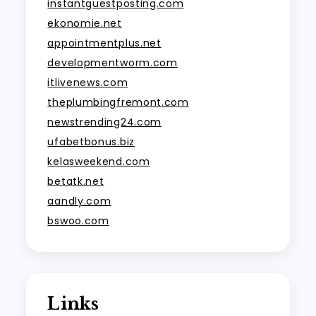
instantguestposting.com
ekonomie.net
appointmentplus.net
developmentworm.com
itlivenews.com
theplumbingfremont.com
newstrending24.com
ufabetbonus.biz
kelasweekend.com
betatk.net
aandly.com
bswoo.com
Links