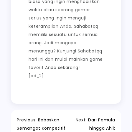
biasa yang ingin menghabiskan
waktu atau seorang gamer
serius yang ingin menguji
keterampilan Anda, Sahabatqq
memiliki sesuatu untuk semua
orang. Jadi mengapa
menunggu? Kunjungi Sahabatqq
hari ini dan mulai mainkan game
favorit Anda sekarang!
[ad_2]
Post
Previous:
Bebaskan
Next:
Dari Pemula
Semangat Kompetitif
hingga Ahli: