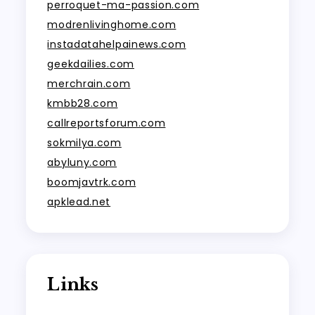
perroquet-ma-passion.com
modrenlivinghome.com
instadatahelpainews.com
geekdailies.com
merchrain.com
kmbb28.com
callreportsforum.com
sokmilya.com
abyluny.com
boomjavtrk.com
apklead.net
Links