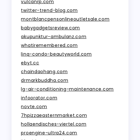
vulcanrp.com
twitter-trend-blog.com
montblancpensonlineoutletsale.com
babygadgetsreview.com
akupunktur-ambulanz.com
whatiremembered.com
linq-condo-beautyworld.com
ebyt.cc
chaindaohang.com
drmarkbuddha.com
lg-air-conditioning-maintenance.com
infoorator.com
novte.com
7hpizzaeasternmarket.com
hollaendisches-viertel.com
proengine-ultra24.com