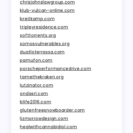
chrisjohnslawgroup.com
klub-vulcan-online.com
breitkamp.com
tripleyresidence.com
softtorrents.org
somosvulnerables.org
duatloterrassa.com
pamufon.com
porscheperformancedrive.com
tamethekraken.org
lutzinator.com
ondasrl.com
blife2016.com
glutenfreesnowboarder.com
lizmorrowdesign.com
healwithcannabidiol.com