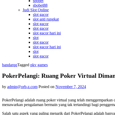
sbobet
sbobet88
Judi Slot Online
slot gacor
slot anti rungkat
slot gacor
slot gacor
slot gacor hari ini
slot
slot gacor
slot gacor hari ini
slot
slot gacor
bandarqq
Tagged
pkv games
PokerPelangi: Ruang Poker Virtual Dima
by
admin@orb-z.com
Posted on
November 7, 2024
PokerPelangi adalah ruang poker virtual yang telah menggemparkan
menawarkan pengalaman bermain yang tak tertandingi bagi penggemar
Salah satu aspek yang paling menarik dari PokerPelangi adalah ban