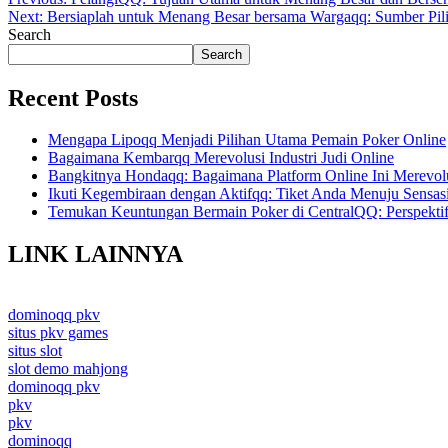
Next:
Bersiaplah untuk Menang Besar bersama Wargaqq: Sumber Pili
Search
Search
Recent Posts
Mengapa Lipoqq Menjadi Pilihan Utama Pemain Poker Online
Bagaimana Kembarqq Merevolusi Industri Judi Online
Bangkitnya Hondaqq: Bagaimana Platform Online Ini Merevolu
Ikuti Kegembiraan dengan Aktifqq: Tiket Anda Menuju Sensas
Temukan Keuntungan Bermain Poker di CentralQQ: Perspekti
LINK LAINNYA
dominoqq pkv
situs pkv games
situs slot
slot demo mahjong
dominoqq pkv
pkv
pkv
dominoqq