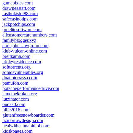
gamepixies.com
drawneastart.com
fasthokislot88.com
safecasinotips.com
jackpotchips.com
proelitesoftware.com
allcustomercarenumbers.com
familyblogger.xyz
chrisjohnslawgroup.com
klub-vulcan-online.com
breitkamp.com
tripleyresidence.com
softtorrents.org
somosvulnerables.org
duatloterrassa.com
pamufon.com
porscheperformancedrive.com
tamethekraken.org
lutzinator.com
ondasrl.com
blife2016.com
glutenfreesnowboarder.com
lizmorrowdesign.com
healwithcannabidiol.com
kioskpages.com