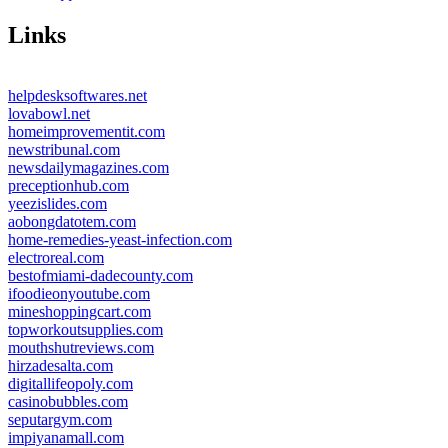
Links
helpdesksoftwares.net
lovabowl.net
homeimprovementit.com
newstribunal.com
newsdailymagazines.com
preceptionhub.com
yeezislides.com
aobongdatotem.com
home-remedies-yeast-infection.com
electroreal.com
bestofmiami-dadecounty.com
ifoodieonyoutube.com
mineshoppingcart.com
topworkoutsupplies.com
mouthshutreviews.com
hirzadesalta.com
digitallifeopoly.com
casinobubbles.com
seputargym.com
impiyanamall.com