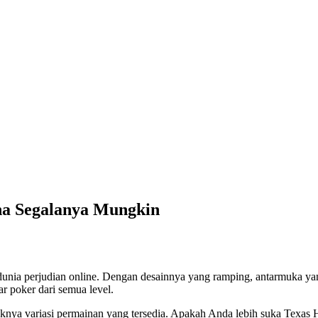
na Segalanya Mungkin
 dunia perjudian online. Dengan desainnya yang ramping, antarmuka 
 poker dari semua level.
yaknya variasi permainan yang tersedia. Apakah Anda lebih suka Texas