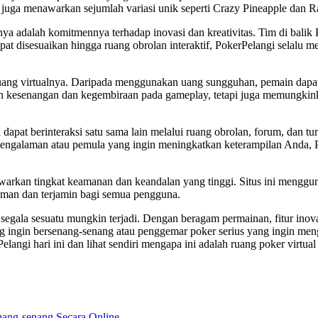
 juga menawarkan sejumlah variasi unik seperti Crazy Pineapple dan Ra
a adalah komitmennya terhadap inovasi dan kreativitas. Tim di bali
dapat disesuaikan hingga ruang obrolan interaktif, PokerPelangi selal
ata uang virtualnya. Daripada menggunakan uang sungguhan, pemain dap
en kesenangan dan kegembiraan pada gameplay, tetapi juga memungkink
 dapat berinteraksi satu sama lain melalui ruang obrolan, forum, dan 
berpengalaman atau pemula yang ingin meningkatkan keterampilan And
warkan tingkat keamanan dan keandalan yang tinggi. Situs ini menggun
man dan terjamin bagi semua pengguna.
 segala sesuatu mungkin terjadi. Dengan beragam permainan, fitur ino
 ingin bersenang-senang atau penggemar poker serius yang ingin men
i hari ini dan lihat sendiri mengapa ini adalah ruang poker virtual 
ang-senang Secara Online