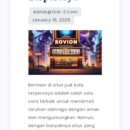
Bermain di situs judi bola
terpercaya adalah salah satu
cara terbaik untuk menikmati
taruhan olahraga dengan aman
dan menguntungkan. Namun,
dengan banyaknya situs yang