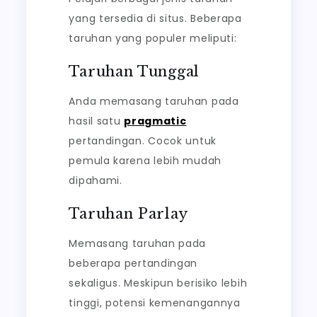
yang tersedia di situs. Beberapa
taruhan yang populer meliputi:
Taruhan Tunggal
Anda memasang taruhan pada
hasil satu
pragmatic
pertandingan. Cocok untuk
pemula karena lebih mudah
dipahami.
Taruhan Parlay
Memasang taruhan pada
beberapa pertandingan
sekaligus. Meskipun berisiko lebih
tinggi, potensi kemenangannya