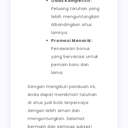
Odds Kompetitif:
Peluang taruhan yang
lebih menguntungkan
dibandingkan situs
lainnya.
Promosi Menarik:
Penawaran bonus
yang bervariasi untuk
pemain baru dan
lama.
Dengan mengikuti panduan ini,
Anda dapat menikmati taruhan
di situs judi bola terpercaya
dengan lebih aman dan
menguntungkan. Selamat
bermain dan semoga sukses!