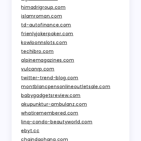
himadrigroup.com
islamroman.com
td-autofinance.com
frienlyjokerpoker.com
kowloonnslots.com
techibro.com
alpinemagazines.com
vulcanrp.com
twitter-trend-blog.com
montblancpensonlineoutletsale.com
babygadgetsreview.com
akupunktur-ambulanz.com
whatiremembered.com
linq-condo-beautyworld.com
ebyt.cc
chaindaohang.com