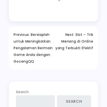
Post
Previous:
Bersiaplah
Next:
Slot – Trik
untuk Meningkatkan
Menang di Online
navigation
Pengalaman Bermain
yang Terbukti Efektif
Game Anda dengan
GocengQQ
Search
SEARCH