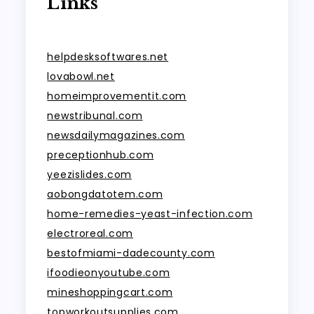
Links
helpdesksoftwares.net
lovabowl.net
homeimprovementit.com
newstribunal.com
newsdailymagazines.com
preceptionhub.com
yeezislides.com
aobongdatotem.com
home-remedies-yeast-infection.com
electroreal.com
bestofmiami-dadecounty.com
ifoodieonyoutube.com
mineshoppingcart.com
topworkoutsupplies.com