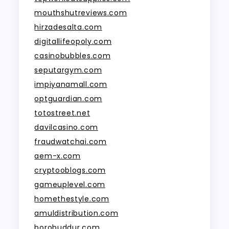
mouthshutreviews.com
hirzadesalta.com
digitallifeopoly.com
casinobubbles.com
seputargym.com
impiyanamall.com
optguardian.com
totostreet.net
davilcasino.com
fraudwatchai.com
aem-x.com
cryptooblogs.com
gameuplevel.com
homethestyle.com
amuldistribution.com
borobuddur.com