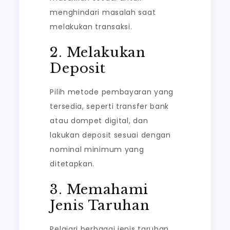
menghindari masalah saat
melakukan transaksi.
2. Melakukan
Deposit
Pilih metode pembayaran yang
tersedia, seperti transfer bank
atau dompet digital, dan
lakukan deposit sesuai dengan
nominal minimum yang
ditetapkan.
3. Memahami
Jenis Taruhan
Pelajari berbagai jenis taruhan