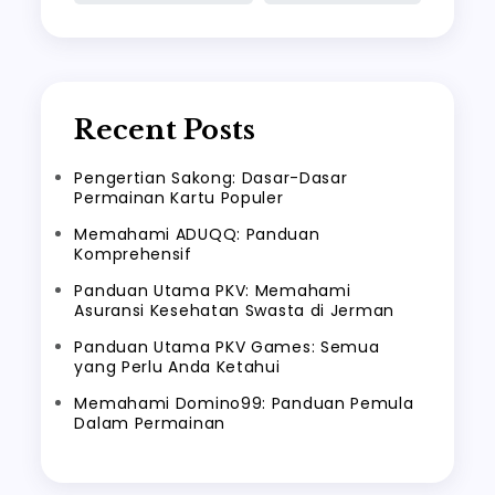
Recent Posts
Pengertian Sakong: Dasar-Dasar
Permainan Kartu Populer
Memahami ADUQQ: Panduan
Komprehensif
Panduan Utama PKV: Memahami
Asuransi Kesehatan Swasta di Jerman
Panduan Utama PKV Games: Semua
yang Perlu Anda Ketahui
Memahami Domino99: Panduan Pemula
Dalam Permainan