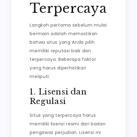
Terpercaya
Langkah pertama sebelum mulai
bermain adalah memastikan
bahwa situs yang Anda pilih
memiliki reputasi baik dan
terpercaya. Beberapa faktor
yang harus diperhatikan
meliputi:
1. Lisensi dan
Regulasi
Situs yang terpercaya harus
memiliki lisensi resmi dari badan
pengawas perjudian. Lisensi ini