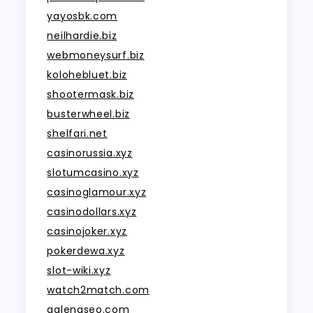
yayosbk.com
neilhardie.biz
webmoneysurf.biz
kolohebluet.biz
shootermask.biz
busterwheel.biz
shelfari.net
casinorussia.xyz
slotumcasino.xyz
casinoglamour.xyz
casinodollars.xyz
casinojoker.xyz
pokerdewa.xyz
slot-wiki.xyz
watch2match.com
galenaseo.com