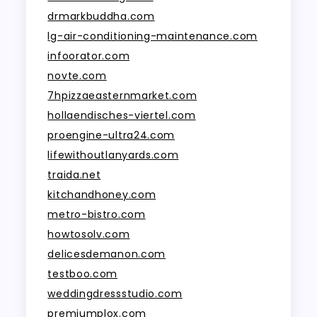
drmarkbuddha.com
lg-air-conditioning-maintenance.com
infoorator.com
novte.com
7hpizzaeasternmarket.com
hollaendisches-viertel.com
proengine-ultra24.com
lifewithoutlanyards.com
traida.net
kitchandhoney.com
metro-bistro.com
howtosolv.com
delicesdemanon.com
testboo.com
weddingdressstudio.com
premiumplox.com