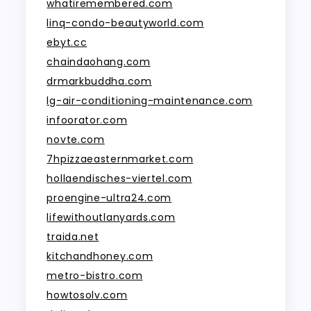
whatiremembered.com
linq-condo-beautyworld.com
ebyt.cc
chaindaohang.com
drmarkbuddha.com
lg-air-conditioning-maintenance.com
infoorator.com
novte.com
7hpizzaeasternmarket.com
hollaendisches-viertel.com
proengine-ultra24.com
lifewithoutlanyards.com
traida.net
kitchandhoney.com
metro-bistro.com
howtosolv.com