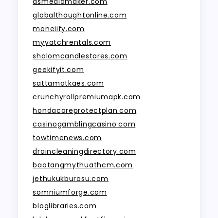
asmediamaker.com
globalthoughtonline.com
moneiify.com
myyatchrentals.com
shalomcandlestores.com
geekifyit.com
sattamatkaes.com
crunchyrollpremiumapk.com
hondacareprotectplan.com
casinogamblingcasino.com
towtimenews.com
draincleaningdirectory.com
baotangmythuathcm.com
jethukukburosu.com
somniumforge.com
bloglibraries.com