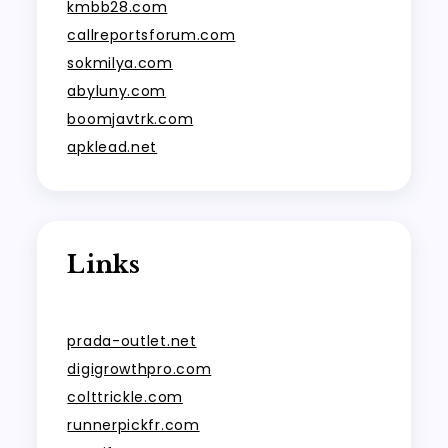
kmbb28.com
callreportsforum.com
sokmilya.com
abyluny.com
boomjavtrk.com
apklead.net
Links
prada-outlet.net
digigrowthpro.com
colttrickle.com
runnerpickfr.com