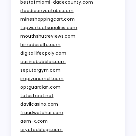
bestofmiami-dadecounty.com
ifoodieonyoutube.com
mineshoppingcart.com
topworkoutsupplies.com
mouthshutreviews.com
hirzadesalta.com
digitallifeopoly.com
casinobubbles.com
seputargym.com
impiyanamall.com
optguardian.com
totostreet.net
davilcasino.com
fraudwatchai.com
aem-x.com
cryptooblogs.com