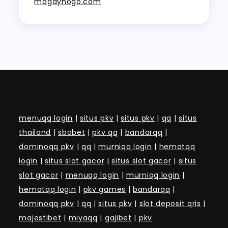
magdynogo.com
menuqq login
|
situs pkv
|
situs pkv
|
qq
|
situs
thailand
|
sbobet
|
pkv qq
|
bandarqq
|
dominoqq pkv
|
qq
|
murniqq login
|
hematqq
login
|
situs slot gacor
|
situs slot gacor
|
situs
slot gacor
|
menuqq login
|
murniqq login
|
hematqq login
|
pkv games
|
bandarqq
|
dominoqq pkv
|
qq
|
situs pkv
|
slot deposit qris
|
majestibet
|
miyaqq
|
gajibet
|
pkv