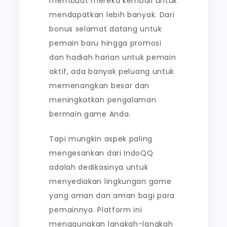
membuat mereka kembali untuk
mendapatkan lebih banyak. Dari
bonus selamat datang untuk
pemain baru hingga promosi
dan hadiah harian untuk pemain
aktif, ada banyak peluang untuk
memenangkan besar dan
meningkatkan pengalaman
bermain game Anda.
Tapi mungkin aspek paling
mengesankan dari IndoQQ
adalah dedikasinya untuk
menyediakan lingkungan game
yang aman dan aman bagi para
pemainnya. Platform ini
menggunakan langkah-langkah