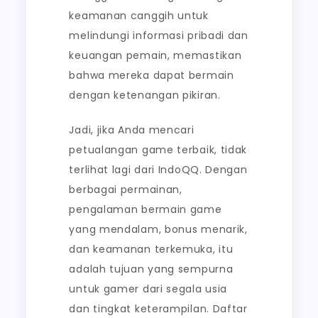
keamanan canggih untuk
melindungi informasi pribadi dan
keuangan pemain, memastikan
bahwa mereka dapat bermain
dengan ketenangan pikiran.
Jadi, jika Anda mencari
petualangan game terbaik, tidak
terlihat lagi dari IndoQQ. Dengan
berbagai permainan,
pengalaman bermain game
yang mendalam, bonus menarik,
dan keamanan terkemuka, itu
adalah tujuan yang sempurna
untuk gamer dari segala usia
dan tingkat keterampilan. Daftar