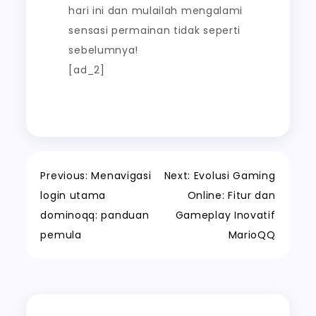
hari ini dan mulailah mengalami
sensasi permainan tidak seperti
sebelumnya!
[ad_2]
Post
Previous:
Menavigasi
Next:
Evolusi Gaming
login utama
Online: Fitur dan
navigation
dominoqq: panduan
Gameplay Inovatif
pemula
MarioQQ