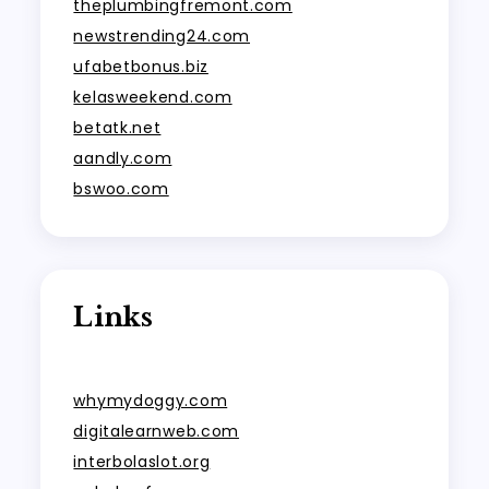
theplumbingfremont.com
newstrending24.com
ufabetbonus.biz
kelasweekend.com
betatk.net
aandly.com
bswoo.com
Links
whymydoggy.com
digitalearnweb.com
interbolaslot.org