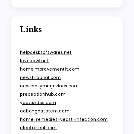
Links
helpdesksoftwares.net
lovabowl.net
homeimprovementit.com
newstribunal.com
newsdailymagazines.com
preceptionhub.com
yeezislides.com
aobongdatotem.com
home-remedies-yeast-infection.com
electroreal.com