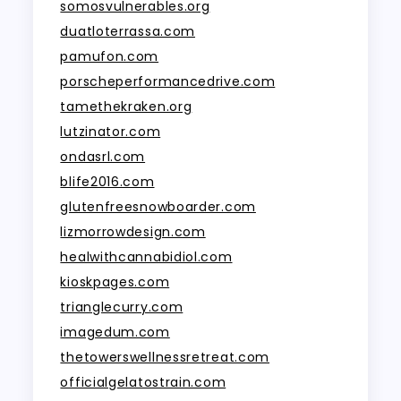
somosvulnerables.org
duatloterrassa.com
pamufon.com
porscheperformancedrive.com
tamethekraken.org
lutzinator.com
ondasrl.com
blife2016.com
glutenfreesnowboarder.com
lizmorrowdesign.com
healwithcannabidiol.com
kioskpages.com
trianglecurry.com
imagedum.com
thetowerswellnessretreat.com
officialgelatostrain.com