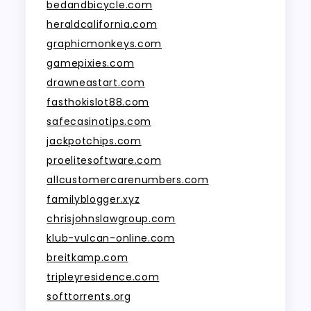
bedandbicycle.com
heraldcalifornia.com
graphicmonkeys.com
gamepixies.com
drawneastart.com
fasthokislot88.com
safecasinotips.com
jackpotchips.com
proelitesoftware.com
allcustomercarenumbers.com
familyblogger.xyz
chrisjohnslawgroup.com
klub-vulcan-online.com
breitkamp.com
tripleyresidence.com
softtorrents.org