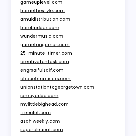
gameuplevel.com
homethestyle.com
amuldistribution.com
borobuddur.com
wundermusic.com
gamefungames.com
25-minute-timer.com
creativefuntask.com
engrsaifulsaif.com
cheapbtcminers.com
unionstationtogeorgetown.com
iamayudoc.com
mylittlebighead.com
freealot.com
asahiweekly.com
supercleanut.com