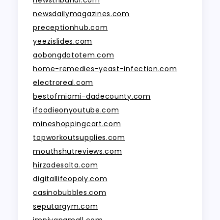
newsdailymagazines.com
preceptionhub.com
yeezislides.com
aobongdatotem.com
home-remedies-yeast-infection.com
electroreal.com
bestofmiami-dadecounty.com
ifoodieonyoutube.com
mineshoppingcart.com
topworkoutsupplies.com
mouthshutreviews.com
hirzadesalta.com
digitallifeopoly.com
casinobubbles.com
seputargym.com
impiyanamall.com