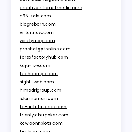
creativeinternetmedia.com
n95-sale.com
blogreborn.com
virtcitnow.com
wiselymap.com
prochatgptonline.com
forexfactoryhub.com
kaja-live.com
techcompa.com
sight-web.com
himadrigroup.com
islamroman.com
td-autofinance.com
frienlyjokerpoker.com
kowloonnslots.com
techibro.com