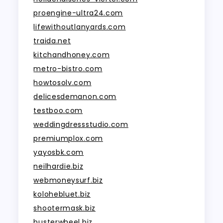
proengine-ultra24.com
lifewithoutlanyards.com
traida.net
kitchandhoney.com
metro-bistro.com
howtosolv.com
delicesdemanon.com
testboo.com
weddingdressstudio.com
premiumplox.com
yayosbk.com
neilhardie.biz
webmoneysurf.biz
kolohebluet.biz
shootermask.biz
busterwheel.biz