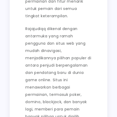
permainan dan fitur menarik
untuk pemain dari semua
tingkat keterampilan.
Rajajudiqq dikenal dengan
antarmuka yang ramah
pengguna dan situs web yang
mudah dinavigasi,
menjadikannya pilihan populer di
antara penjudi berpengalaman
dan pendatang baru di dunia
game online. Situs ini
menawarkan berbagai
permainan, termasuk poker,
domino, blackjack, dan banyak
lagi, memberi para pemain
banyak pilihan untuk dipilih.