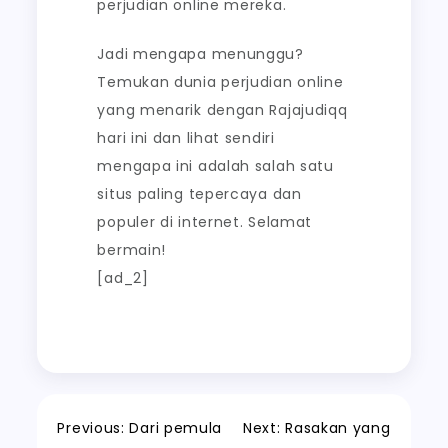
perjudian online mereka.
Jadi mengapa menunggu?
Temukan dunia perjudian online
yang menarik dengan Rajajudiqq
hari ini dan lihat sendiri
mengapa ini adalah salah satu
situs paling tepercaya dan
populer di internet. Selamat
bermain!
[ad_2]
Post
Previous:
Dari pemula
Next:
Rasakan yang