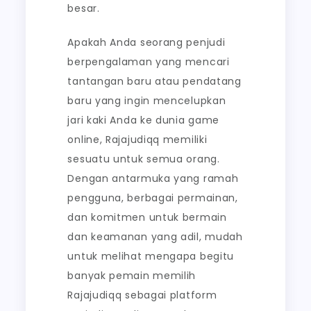
besar.
Apakah Anda seorang penjudi
berpengalaman yang mencari
tantangan baru atau pendatang
baru yang ingin mencelupkan
jari kaki Anda ke dunia game
online, Rajajudiqq memiliki
sesuatu untuk semua orang.
Dengan antarmuka yang ramah
pengguna, berbagai permainan,
dan komitmen untuk bermain
dan keamanan yang adil, mudah
untuk melihat mengapa begitu
banyak pemain memilih
Rajajudiqq sebagai platform