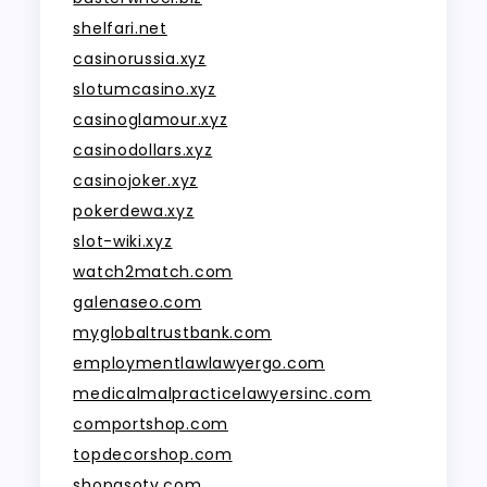
shelfari.net
casinorussia.xyz
slotumcasino.xyz
casinoglamour.xyz
casinodollars.xyz
casinojoker.xyz
pokerdewa.xyz
slot-wiki.xyz
watch2match.com
galenaseo.com
myglobaltrustbank.com
employmentlawlawyergo.com
medicalmalpracticelawyersinc.com
comportshop.com
topdecorshop.com
shopasotv.com