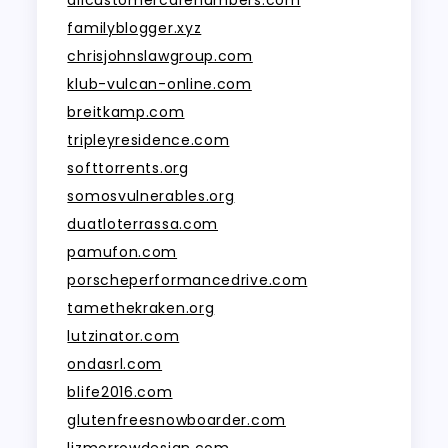
familyblogger.xyz
chrisjohnslawgroup.com
klub-vulcan-online.com
breitkamp.com
tripleyresidence.com
softtorrents.org
somosvulnerables.org
duatloterrassa.com
pamufon.com
porscheperformancedrive.com
tamethekraken.org
lutzinator.com
ondasrl.com
blife2016.com
glutenfreesnowboarder.com
lizmorrowdesign.com