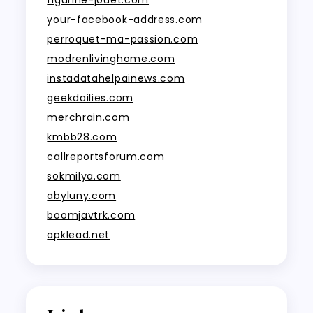
your-facebook-address.com
perroquet-ma-passion.com
modrenlivinghome.com
instadatahelpainews.com
geekdailies.com
merchrain.com
kmbb28.com
callreportsforum.com
sokmilya.com
abyluny.com
boomjavtrk.com
apklead.net