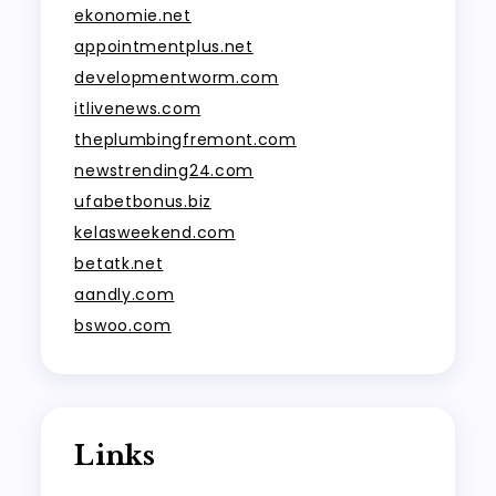
ekonomie.net
appointmentplus.net
developmentworm.com
itlivenews.com
theplumbingfremont.com
newstrending24.com
ufabetbonus.biz
kelasweekend.com
betatk.net
aandly.com
bswoo.com
Links