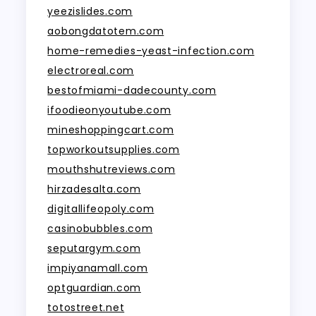
yeezislides.com
aobongdatotem.com
home-remedies-yeast-infection.com
electroreal.com
bestofmiami-dadecounty.com
ifoodieonyoutube.com
mineshoppingcart.com
topworkoutsupplies.com
mouthshutreviews.com
hirzadesalta.com
digitallifeopoly.com
casinobubbles.com
seputargym.com
impiyanamall.com
optguardian.com
totostreet.net