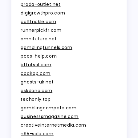
prada-outlet.net
digigrowthpro.com
colttrickle.com
runnerpickfr.com
omnifuture.net
gamblingfunnels.com
pcos-help.com
btfutsal.com
codirop.com
ghosts-uk.net
askdono.com
techonly.top
gamblingcompete.com
businesssmagazine.com
creativeinternetmedia.com
n95-sale.com