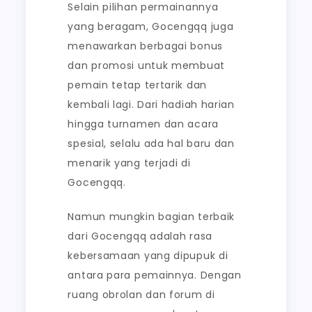
Selain pilihan permainannya
yang beragam, Gocengqq juga
menawarkan berbagai bonus
dan promosi untuk membuat
pemain tetap tertarik dan
kembali lagi. Dari hadiah harian
hingga turnamen dan acara
spesial, selalu ada hal baru dan
menarik yang terjadi di
Gocengqq.
Namun mungkin bagian terbaik
dari Gocengqq adalah rasa
kebersamaan yang dipupuk di
antara para pemainnya. Dengan
ruang obrolan dan forum di