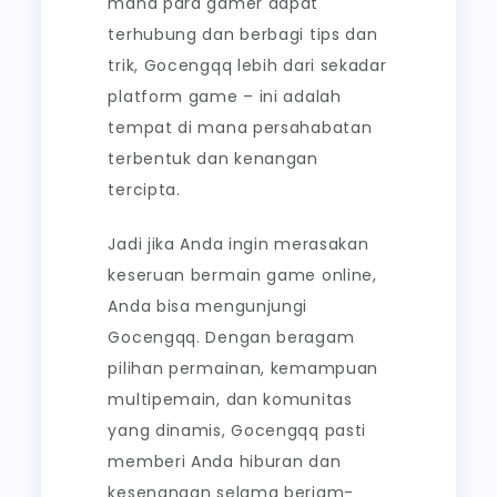
mana para gamer dapat
terhubung dan berbagi tips dan
trik, Gocengqq lebih dari sekadar
platform game – ini adalah
tempat di mana persahabatan
terbentuk dan kenangan
tercipta.
Jadi jika Anda ingin merasakan
keseruan bermain game online,
Anda bisa mengunjungi
Gocengqq. Dengan beragam
pilihan permainan, kemampuan
multipemain, dan komunitas
yang dinamis, Gocengqq pasti
memberi Anda hiburan dan
kesenangan selama berjam-