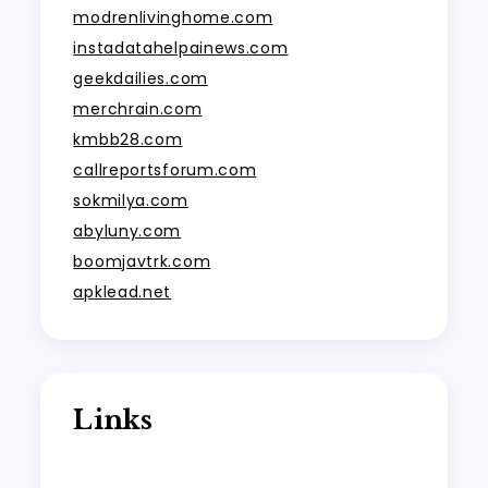
modrenlivinghome.com
instadatahelpainews.com
geekdailies.com
merchrain.com
kmbb28.com
callreportsforum.com
sokmilya.com
abyluny.com
boomjavtrk.com
apklead.net
Links