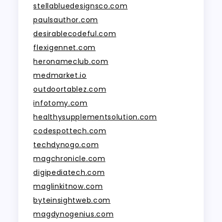
stellabluedesignsco.com
paulsauthor.com
desirablecodeful.com
flexigennet.com
heronameclub.com
medmarket.io
outdoortablez.com
infotomy.com
healthysupplementsolution.com
codespottech.com
techdynogo.com
magchronicle.com
digipediatech.com
maglinkitnow.com
byteinsightweb.com
magdynogenius.com