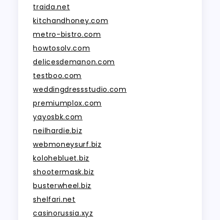
traida.net
kitchandhoney.com
metro-bistro.com
howtosolv.com
delicesdemanon.com
testboo.com
weddingdressstudio.com
premiumplox.com
yayosbk.com
neilhardie.biz
webmoneysurf.biz
kolohebluet.biz
shootermask.biz
busterwheel.biz
shelfari.net
casinorussia.xyz