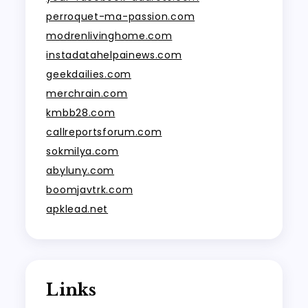
perroquet-ma-passion.com
modrenlivinghome.com
instadatahelpainews.com
geekdailies.com
merchrain.com
kmbb28.com
callreportsforum.com
sokmilya.com
abyluny.com
boomjavtrk.com
apklead.net
Links