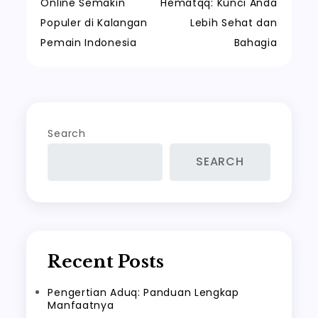
navigation
Online Semakin
Hematqq: Kunci Anda
Populer di Kalangan
Lebih Sehat dan
Pemain Indonesia
Bahagia
Search
SEARCH
Recent Posts
Pengertian Aduq: Panduan Lengkap
Manfaatnya