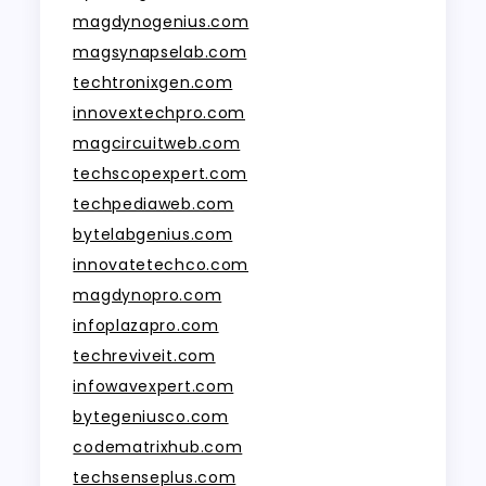
magdynogenius.com
magsynapselab.com
techtronixgen.com
innovextechpro.com
magcircuitweb.com
techscopexpert.com
techpediaweb.com
bytelabgenius.com
innovatetechco.com
magdynopro.com
infoplazapro.com
techreviveit.com
infowavexpert.com
bytegeniusco.com
codematrixhub.com
techsenseplus.com