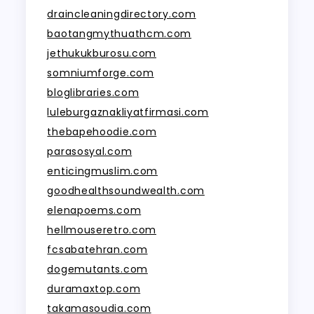
draincleaningdirectory.com
baotangmythuathcm.com
jethukukburosu.com
somniumforge.com
bloglibraries.com
luleburgaznakliyatfirmasi.com
thebapehoodie.com
parasosyal.com
enticingmuslim.com
goodhealthsoundwealth.com
elenapoems.com
hellmouseretro.com
fcsabatehran.com
dogemutants.com
duramaxtop.com
takamasoudia.com