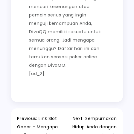
mencari kesenangan atau
pemain serius yang ingin
menguji kemampuan Anda,
DivaQQ memiliki sesuatu untuk
semua orang. Jadi mengapa
menunggu? Daftar hari ini dan
temukan sensasi poker online
dengan DivaQQ.
[ad_2]
Post
Previous:
Link Slot
Next:
Sempurnakan
Gacor – Mengapa
Hidup Anda dengan