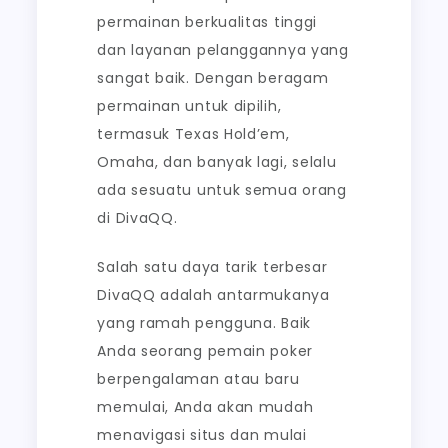
permainan berkualitas tinggi
dan layanan pelanggannya yang
sangat baik. Dengan beragam
permainan untuk dipilih,
termasuk Texas Hold’em,
Omaha, dan banyak lagi, selalu
ada sesuatu untuk semua orang
di DivaQQ.
Salah satu daya tarik terbesar
DivaQQ adalah antarmukanya
yang ramah pengguna. Baik
Anda seorang pemain poker
berpengalaman atau baru
memulai, Anda akan mudah
menavigasi situs dan mulai