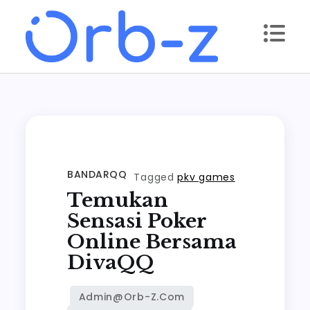
Skip
to
content
Cara Deposit Judi Online
Pelajari cara melakukan deposit judi online
menggunakan pulsa, OVO, DANA, GoPay, dan LinkAja
Pakai Pulsa, OVO, DANA,
untuk memudahkan transaksi Anda di berbagai situs
judi online.
GoPay, dan LinkAja
BANDARQQ
Tagged
pkv games
Temukan
Sensasi Poker
Online Bersama
DivaQQ