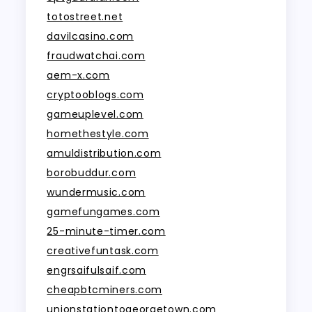
totostreet.net
davilcasino.com
fraudwatchai.com
aem-x.com
cryptooblogs.com
gameuplevel.com
homethestyle.com
amuldistribution.com
borobuddur.com
wundermusic.com
gamefungames.com
25-minute-timer.com
creativefuntask.com
engrsaifulsaif.com
cheapbtcminers.com
unionstationtogeorgetown.com