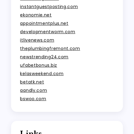
instantguestposting.com
ekonomie.net
appointmentplus.net
developmentworm.com
itlivenews.com
theplumbingfremont.com
newstrending24.com
ufabetbonus.biz
kelasweekend.com
betatk.net
aandly.com
bswoo.com
Links