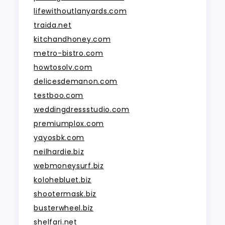
lifewithoutlanyards.com
traida.net
kitchandhoney.com
metro-bistro.com
howtosolv.com
delicesdemanon.com
testboo.com
weddingdressstudio.com
premiumplox.com
yayosbk.com
neilhardie.biz
webmoneysurf.biz
kolohebluet.biz
shootermask.biz
busterwheel.biz
shelfari.net